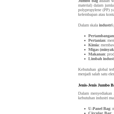
Jumbo bag
adalah w
material) dalam juml
polypropylene (PP) ya
kelembapan atau kont
Dalam skala
industri 
Pertambangan
Pertanian
: men
Kimia
: membaw
Migas (minyak
Makanan
: pro
Limbah indust
Kebutuhan global te
menjadi salah satu ele
Jenis-Jenis Jumbo B
Dalam menyediakan
kebutuhan industri m
U-Panel Bag
: 
Circular Bag
: