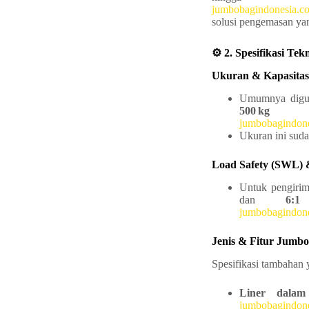
jumbobagindonesia.c
solusi pengemasan yan
⚙️ 2. Spesifikasi Te
Ukuran & Kapasitas
Umumnya digu
500 kg
jumbobagindon
Ukuran ini suda
Load Safety (SWL)
Untuk pengiri
dan
6:1
u
jumbobagindon
Jenis & Fitur Jumb
Spesifikasi tambahan 
Liner dalam
jumbobagindon