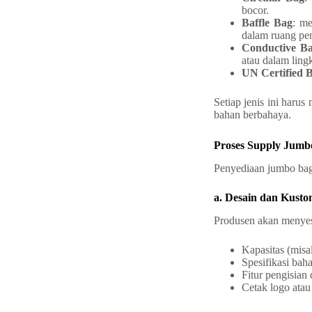
bocor.
Baffle Bag
: me
dalam ruang pe
Conductive Ba
atau dalam lingk
UN Certified 
Setiap jenis ini haru
bahan berbahaya.
Proses Supply Jumbo
Penyediaan jumbo bag
a. Desain dan Kusto
Produsen akan menyes
Kapasitas (misa
Spesifikasi baha
Fitur pengisian
Cetak logo atau 