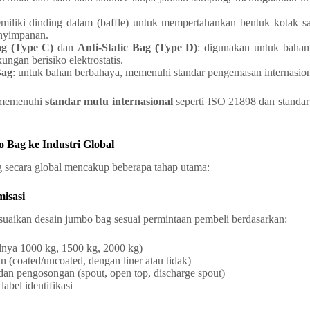
miliki dinding dalam (baffle) untuk mempertahankan bentuk kotak saat
nyimpanan.
g (Type C)
dan
Anti-Static Bag (Type D)
: digunakan untuk bahan
ungan berisiko elektrostatis.
Bag
: untuk bahan berbahaya, memenuhi standar pengemasan internasion
s memenuhi
standar mutu internasional
seperti ISO 21898 dan standa
 Bag ke Industri Global
 secara global mencakup beberapa tahap utama:
misasi
uaikan desain jumbo bag sesuai permintaan pembeli berdasarkan:
lnya 1000 kg, 1500 kg, 2000 kg)
n (coated/uncoated, dengan liner atau tidak)
 dan pengosongan (spout, open top, discharge spout)
label identifikasi