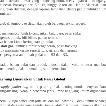
adah fleksibel besar yang dirancang untuk menyimpan dan mengangk
ah besar, biasanya dari 500 kg hingga 2 ton atau lebih. Material ut
ng telah ditenun, dengan lapisan tambahan (liner) jika dibutuhkan unt
aminasi.
global
, jumbo bag digunakan oleh berbagai sektor seperti:
: mengangkut bijih logam, nikel, batu bara, pasir silika.
gemas pupuk, biji-bijian, pakan ternak.
a bahan kimia kering atau granular.
 dan gas)
: untuk lumpur pengeboran, pasir fracking.
duk makanan kering seperti gula, garam, dan tepung.
ri
: pengemasan limbah padat non-B3 dan B3.
rhadap bahan baku dan produk industri dalam volume besar membu
men penting dalam rantai logistik internasional.
ag yang Disesuaikan untuk Pasar Global
supply jumbo bag
untuk pasar global, penting untuk menyesuaikan
asing-masing. Adapun beberapa jenis jumbo bag yang umum digunakan
memiliki tiga panel kain (dua sisi dan satu bawah). Cocok untuk bahan 
 terbuat dari satu kain silinder tanpa jahitan samping, meningkatkan