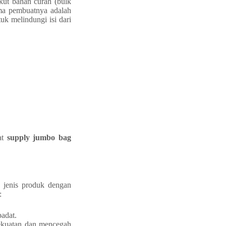
ut bahan curah (bulk
ama pembuatnya adalah
uk melindungi isi dari
at
supply jumbo bag
 jenis produk dengan
:
padat.
 kekuatan dan mencegah