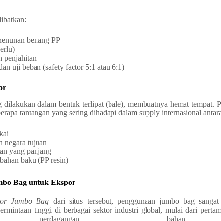
ibatkan:
enenunan benang PP
erlu)
 penjahitan
dan uji beban (safety factor 5:1 atau 6:1)
or
 dilakukan dalam bentuk terlipat (bale), membuatnya hemat tempat. 
berapa tantangan yang sering dihadapi dalam supply internasional antara
kai
n negara tujuan
an yang panjang
 bahan baku (PP resin)
umbo Bag untuk Ekspor
por Jumbo Bag
dari situs tersebut, penggunaan jumbo bag sangat 
permintaan tinggi di berbagai sektor industri global, mulai dari perta
a perdagangan bahan