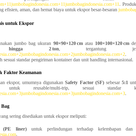
om+11jumbobagindonesia.com+11jumbobagindonesia.com+11
. Produk
g efisien, aman, dan hemat biaya untuk ekspor besar-besaran
jumboba
knis untuk Ekspor
nakan jumbo bag ukuran
90×90×120 cm
atau
100×100×120 cm
den
 hingga 2 ton
, tergantung je
esia.com+2jumbobagindonesia.com+2jumbobagindonesia.com+2
.
h sesuai standar pengiriman kontainer dan unit handling internasional.
 & Faktor Keamanan
man ekspor, umumnya digunakan
Safety Factor (SF)
sebesar
5:1
unt
ntuk reusable/multi-trip, sesuai standar k
esia.com+3jumbobagindonesia.com+3jumbobagindonesia.com+3
.
o Bag
yang sering disediakan untuk ekspor meliputi:
 (PE liner)
untuk perlindungan terhadap kelembapan dan 
esia.com
.