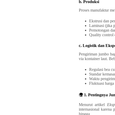
b. Produksi
Proses manufaktur mel
Ekstrusi dan p
Laminasi (jika p
Pemotongan dan
Quality control 
c. Logistik dan Eksp
Pengiriman jumbo bag
via kontainer laut. Be
Regulasi bea cu
Standar kemasa
Waktu pengirim
Fluktuasi harga
🌍 1. Pentingnya J
Menurut artikel
Eks
internasional karena 
hingg