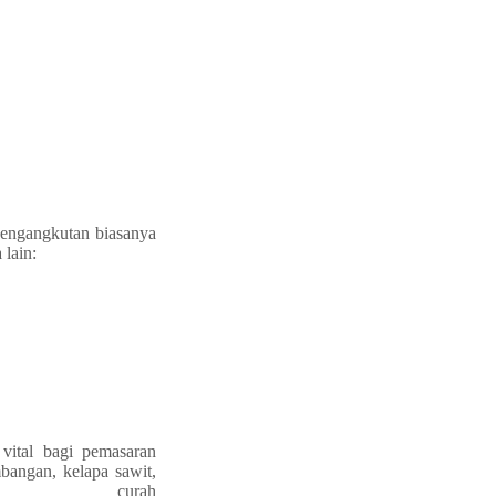
Pengangkutan biasanya
 lain:
vital bagi pemasaran
mbangan, kelapa sawit,
 curah