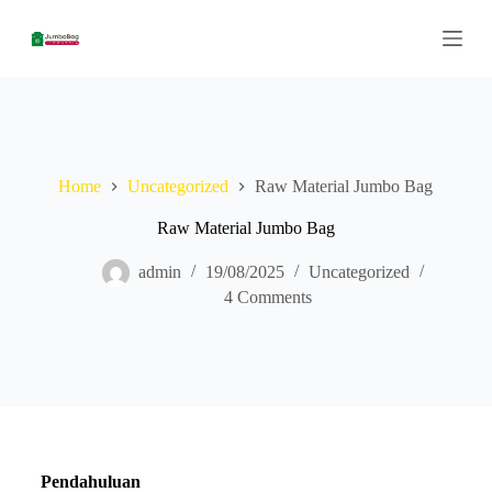
S
k
i
p
t
o
c
o
n
Home
Uncategorized
Raw Material Jumbo Bag
t
e
Raw Material Jumbo Bag
n
t
admin
19/08/2025
Uncategorized
4 Comments
Pendahuluan