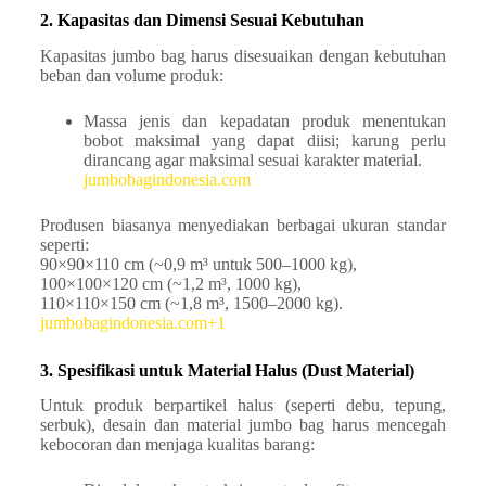
2. Kapasitas dan Dimensi Sesuai Kebutuhan
Kapasitas jumbo bag harus disesuaikan dengan kebutuhan
beban dan volume produk:
Massa jenis dan kepadatan produk menentukan
bobot maksimal yang dapat diisi; karung perlu
dirancang agar maksimal sesuai karakter material.
jumbobagindonesia.com
Produsen biasanya menyediakan berbagai ukuran standar
seperti:
90×90×110 cm (~0,9 m³ untuk 500–1000 kg),
100×100×120 cm (~1,2 m³, 1000 kg),
110×110×150 cm (~1,8 m³, 1500–2000 kg).
jumbobagindonesia.com+1
3. Spesifikasi untuk Material Halus (Dust Material)
Untuk produk berpartikel halus (seperti debu, tepung,
serbuk), desain dan material jumbo bag harus mencegah
kebocoran dan menjaga kualitas barang: