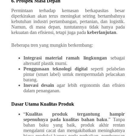
6. Prospek Masa Depan
Permintaan terhadap kemasan berkapasitas besar
diperkirakan akan terus meningkat seiring bertambahnya
kebutuhan industri pertambangan, pertanian, dan logistik.
Namun, di masa depan, tuntutannya tidak hanya pada
kekuatan dan efisiensi, tetapi juga pada
keberlanjutan
.
Beberapa tren yang mungkin berkembang:
Integrasi material ramah lingkungan
sebagai
alternatif plastik murni.
Penggunaan teknologi digital
seperti pelabelan
pintar (smart label) untuk mempermudah pelacakan
barang.
Inovasi desain
agar lebih ergonomis dan efisien
dalam penanganan.
Dasar Utama Kualitas Produk
“
Kualitas produk tergantung hampir
sepenuhnya pada kualitas bahan baku
.” Tanpa
bahan baku yang baik, produk akhir rentan
mengalami cacat dan mengakibatkan meningkatnya
biaya produksi karena perlu perbaikan, pemborosan