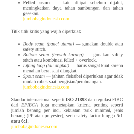
Felled seam
— kain dilipat sebelum dijahit,
meningkatkan daya tahan sambungan dan tahan
gesekan.
jumbobagindonesia.com
Titik-titik kritis yang wajib diperkuat:
Body seam (panel utama)
— gunakan double atau
safety stitch.
Bottom seam (bawah karung)
— gunakan safety
stitch atau kombinasi felled + overlock.
Lifting loop (tali angkat)
— harus sangat kuat karena
menahan berat saat diangkat.
Spout seam
— jahitan fleksibel diperlukan agar tidak
mudah robek saat pengisian/pembuangan.
jumbobagindonesia.com
Standar internasional seperti
ISO 21898
dan regulasi FIBC
dari
EFIBCA
juga menetapkan kriteria penting seperti
jumlah benang per inci, kekuatan tarik minimal, jenis
benang (PP atau polyester), serta safety factor hingga
5:1
atau 6:1
.
jumbobagindonesia.com