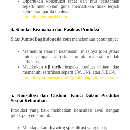
Diperlukan konstruksi rapat dan fitur pengaman
seperti liner dalam guna memastikan tidak terjadi
kebocoran partikel halus.
jumbobagindonesia.com
4. Standar Keamanan dan Fasilitas Produksi
Situs
JumboBagIndonesia.com
menekankan pentingnya:
Memenuhi standar keamanan (misalnya
food-grade
untuk pangan, anti-statis untuk material mudah
terbakar),
Melakukan
uji tarik
, inspeksi kualitas jahitan, dan
memenuhi sertifikasi seperti
UN
,
SNI
, atau
FIBCA
.
jumbobagindonesia.com+2jumbobagindonesia.com+
2
5. Konsultasi dan Custom—Kunci Dalam Produksi
Sesuai Kebutuhan
Produksi yang baik melibatkan konsultasi awal dengan
pihak penyedia untuk:
Mendapatkan
drawing spesifikasi
yang tepat,