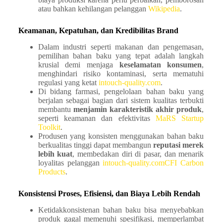
atau bahkan kehilangan pelanggan
Wikipedia
.
Keamanan, Kepatuhan, dan Kredibilitas Brand
Dalam industri seperti makanan dan pengemasan,
pemilihan bahan baku yang tepat adalah langkah
krusial demi menjaga
keselamatan konsumen
,
menghindari risiko kontaminasi, serta mematuhi
regulasi yang ketat
intouch-quality.com
.
Di bidang farmasi, pengelolaan bahan baku yang
berjalan sebagai bagian dari sistem kualitas terbukti
membantu
menjamin karakteristik akhir produk
,
seperti keamanan dan efektivitas
MaRS Startup
Toolkit
.
Produsen yang konsisten menggunakan bahan baku
berkualitas tinggi dapat membangun
reputasi merek
lebih kuat
, membedakan diri di pasar, dan menarik
loyalitas pelanggan
intouch-quality.com
CFI Carbon
Products
.
Konsistensi Proses, Efisiensi, dan Biaya Lebih Rendah
Ketidakkonsistenan bahan baku bisa menyebabkan
produk gagal memenuhi spesifikasi, memperlambat