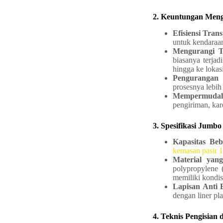
2. Keuntungan Men
Efisiensi Trans
untuk kendaraan
Mengurangi 
biasanya terjad
hingga ke lokasi
Pengurangan 
prosesnya lebih 
Mempermuda
pengiriman, kar
3. Spesifikasi Jumb
Kapasitas Be
kemasan pasir 1
Material yan
polypropylene 
memiliki kondis
Lapisan Anti 
dengan liner pla
4. Teknis Pengisian