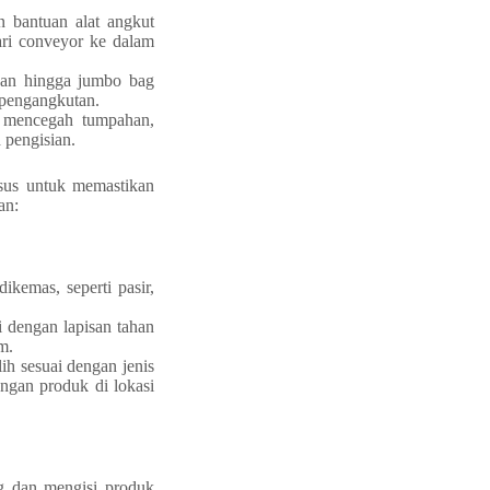
n bantuan alat angkut
ari conveyor ke dalam
ukan hingga jumbo bag
t pengangkutan.
k mencegah tumpahan,
 pengisian.
sus untuk memastikan
an:
kemas, seperti pasir,
i dengan lapisan tahan
m.
ilih sesuai dengan jenis
ngan produk di lokasi
ng dan mengisi produk