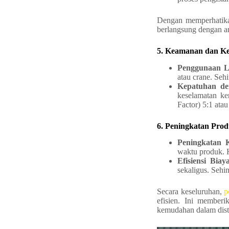
Dengan memperhatikan
berlangsung dengan ama
5. Keamanan dan K
Penggunaan L
atau crane. Se
Kepatuhan d
keselamatan ke
Factor) 5:1 ata
6. Peningkatan Produ
Peningkatan 
waktu produk. K
Efisiensi Bia
sekaligus. Seh
Secara keseluruhan,
p
efisien. Ini member
kemudahan dalam distr