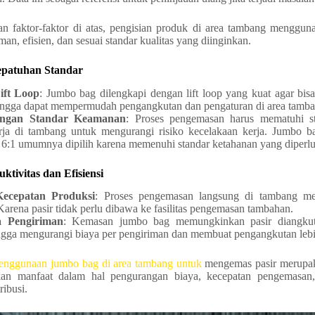
 faktor-faktor di atas, pengisian produk di area tambang menggu
n, efisien, dan sesuai standar kualitas yang diinginkan.
epatuhan Standar
ift Loop
: Jumbo bag dilengkapi dengan lift loop yang kuat agar bisa 
hingga dapat mempermudah pengangkutan dan pengaturan di area tamba
engan Standar Keamanan
: Proses pengemasan harus mematuhi s
rja di tambang untuk mengurangi risiko kecelakaan kerja. Jumbo 
u 6:1 umumnya dipilih karena memenuhi standar ketahanan yang diperl
ktivitas dan Efisiensi
Kecepatan Produksi
: Proses pengemasan langsung di tambang m
arena pasir tidak perlu dibawa ke fasilitas pengemasan tambahan.
ya Pengiriman
: Kemasan jumbo bag memungkinkan pasir diangkut
ingga mengurangi biaya per pengiriman dan membuat pengangkutan lebi
enggunaan jumbo bag di area tambang untuk
mengemas pasir merupak
ikan manfaat dalam hal pengurangan biaya, kecepatan pengemasan
ibusi.