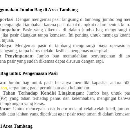
ggunakan Jumbo Bag di Area Tambang
portasi
: Dengan mengemas pasir langsung di tambang, jumbo bag m
 pengangkut tambahan karena pasir dapat diangkut dalam bentuk kema
Tumpahan
: Pasir yang dikemas di dalam jumbo bag mengurangi 
i jika pasir diangkut tanpa kemasan. Ini penting untuk menjaga kuant
 tujuan.
Biaya
: Mengemas pasir di tambang mengurangi biaya operasional
langsung, tanpa harus melalui fasilitas pengemasan terpisah.
h Penyimpanan
: Jumbo bag memudahkan penyimpanan di ar
ena pasir yang sudah dikemas dapat disusun dengan rapi.
o Bag untuk Pengemasan Pasir
ban
: Jumbo bag untuk pasir biasanya memiliki kapasitas antara 50
 ton
, tergantung pada permintaan atau kebutuhan.
g Tahan Terhadap Kondisi Lingkungan
: Jumbo bag untuk pasi
(PP) yang tahan terhadap panas dan kelembaban, mengingat bahwa
i lingkungan yang keras.
Bocor
: Untuk mencegah pasir bocor melalui celah-celah kecil, jumbo
stik atau jahitan yang diperkuat agar pasir tetap aman di dalam kemasan
 di Area Tambang