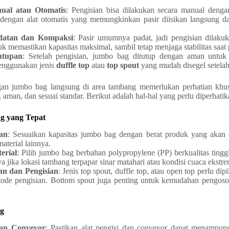
ual atau Otomatis
: Pengisian bisa dilakukan secara manual denga
 dengan alat otomatis yang memungkinkan pasir diisikan langsung d
datan dan Kompaksi
: Pasir umumnya padat, jadi pengisian dilak
tuk memastikan kapasitas maksimal, sambil tetap menjaga stabilitas saa
utupan
: Setelah pengisian, jumbo bag ditutup dengan aman untu
menggunakan jenis
duffle top
atau
top spout
yang mudah disegel setelah
an jumbo bag langsung di area tambang memerlukan perhatian khu
n, aman, dan sesuai standar. Berikut adalah hal-hal yang perlu diperhatik
g yang Tepat
an
: Sesuaikan kapasitas jumbo bag dengan berat produk yang akan di
material lainnya.
erial
: Pilih jumbo bag berbahan polypropylene (PP) berkualitas tingg
a jika lokasi tambang terpapar sinar matahari atau kondisi cuaca ekstre
an dan Pengisian
: Jenis top spout, duffle top, atau open top perlu dip
ode pengisian. Bottom spout juga penting untuk kemudahan pengoso
ng
dan Conveyor
: Pastikan alat pengisi dan conveyor dapat menampu