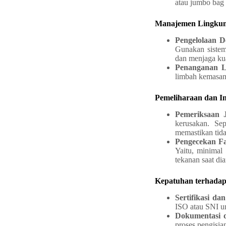
atau jumbo bag 
Manajemen Lingkun
Pengelolaan D
Gunakan sistem
dan menjaga kua
Penanganan 
limbah kemasan 
Pemeliharaan dan In
Pemeriksaan 
kerusakan. Sep
memastikan tida
Pengecekan F
Yaitu, minimal
tekanan saat di
Kepatuhan terhadap
Sertifikasi da
ISO atau SNI u
Dokumentasi 
proses pengisian