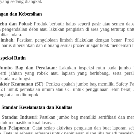
yang sedang diangkat.
gan dan Kebersihan
ebu dan Polusi
: Produk berbutir halus seperti pasir atau semen da
 pengendalian debu atau lakukan pengisian di area yang tertutup unt
litas udara.
Limbah
: Pastikan pengelolaan limbah dilakukan dengan benar. Pro
harus dibersihkan dan dibuang sesuai prosedur agar tidak mencemari 
speksi Rutin
Jumbo Bag dan Peralatan
: Lakukan inspeksi rutin pada jumbo
erti jahitan yang robek atau lapisan yang berlubang, serta pera
k ada malfungsi.
aktor Keamanan (SF)
: Periksa apakah jumbo bag memiliki Safety Fa
 5:1 untuk pemakaian umum atau 6:1 untuk penggunaan lebih berat
angkat atau ditumpuk.
 Standar Keselamatan dan Kualitas
n Standar Industri
: Pastikan jumbo bag memiliki sertifikasi dan me
ntuk memastikan kualitasnya.
dan Pelaporan
: Catat setiap aktivitas pengisian dan buat laporan se
. Data ini sebagai referensi untuk peninjauan ulang jika terjadi masalah