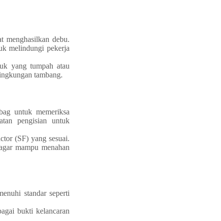
pat menghasilkan debu.
uk melindungi pekerja
duk yang tumpah atau
lingkungan tambang.
 bag untuk memeriksa
latan pengisian untuk
ctor (SF) yang sesuai.
, agar mampu menahan
menuhi standar seperti
bagai bukti kelancaran
.