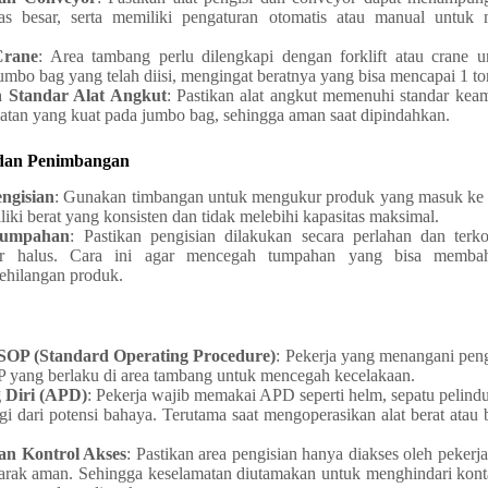
as besar, serta memiliki pengaturan otomatis atau manual untuk 
Crane
: Area tambang perlu dilengkapi dengan forklift atau crane
bo bag yang telah diisi, mengingat beratnya yang bisa mencapai 1 ton
 Standar Alat Angkut
: Pastikan alat angkut memenuhi standar kea
ikatan yang kuat pada jumbo bag, sehingga aman saat dipindahkan.
 dan Penimbangan
ngisian
: Gunakan timbangan untuk mengukur produk yang masuk ke 
liki berat yang konsisten dan tidak melebihi kapasitas maksimal.
Tumpahan
: Pastikan pengisian dilakukan secara perlahan dan terko
ir halus. Cara ini agar mencegah tumpahan yang bisa memba
hilangan produk.
 SOP (Standard Operating Procedure)
: Pekerja yang menangani pengi
 yang berlaku di area tambang untuk mencegah kecelakaan.
g Diri (APD)
: Pekerja wajib memakai APD seperti helm, sepatu pelind
i dari potensi bahaya. Terutama saat mengoperasikan alat berat atau 
n Kontrol Akses
: Pastikan area pengisian hanya diakses oleh pekerj
jarak aman. Sehingga keselamatan diutamakan untuk menghindari kont