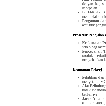
dengan kapasit
kecepatan.
Forklift dan 
memindahkan jum
Pengaman dan
atau titik peng
Prosedur Pengisian
Keakuratan Pe
setiap bag memi
Pencegahan 
produk berbut
menyebabkan ke
Keamanan Pekerja
Pelatihan dan
mengetahui SOP
Alat Pelindun
untuk melindung
berbahaya.
Jarak Aman da
dan beri tanda 