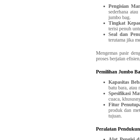
Pengisian Man
sederhana atau
jumbo bag.
Tingkat Kepa
terisi penuh un
Seal dan Pen
terutama jika 
Mengemas pasir deng
proses berjalan efisie
Pemilihan Jumbo Ba
Kapasitas Beb
batu bara, atau 
Spesifikasi Mat
cuaca, khususny
Fitur Penutup
produk dan met
tujuan.
Peralatan Penduku
Alat Pengisi 