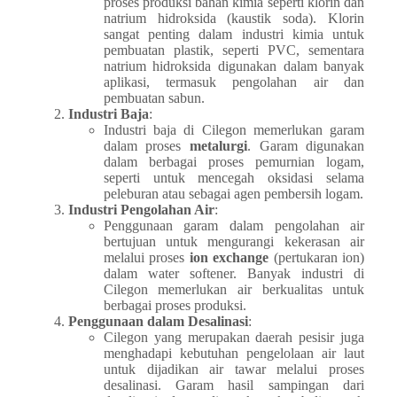
proses produksi bahan kimia seperti klorin dan
natrium hidroksida (kaustik soda). Klorin
sangat penting dalam industri kimia untuk
pembuatan plastik, seperti PVC, sementara
natrium hidroksida digunakan dalam banyak
aplikasi, termasuk pengolahan air dan
pembuatan sabun.
Industri Baja
:
Industri baja di Cilegon memerlukan garam
dalam proses
metalurgi
. Garam digunakan
dalam berbagai proses pemurnian logam,
seperti untuk mencegah oksidasi selama
peleburan atau sebagai agen pembersih logam.
Industri Pengolahan Air
:
Penggunaan garam dalam pengolahan air
bertujuan untuk mengurangi kekerasan air
melalui proses
ion exchange
(pertukaran ion)
dalam water softener. Banyak industri di
Cilegon memerlukan air berkualitas untuk
berbagai proses produksi.
Penggunaan dalam Desalinasi
:
Cilegon yang merupakan daerah pesisir juga
menghadapi kebutuhan pengelolaan air laut
untuk dijadikan air tawar melalui proses
desalinasi. Garam hasil sampingan dari