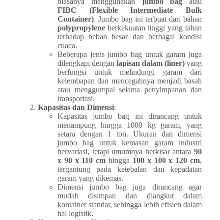
biasanya menggunakan
jumbo bag
atau
FIBC (Flexible Intermediate Bulk
Container)
. Jumbo bag ini terbuat dari bahan
polypropylene
berkekuatan tinggi yang tahan
terhadap beban besar dan berbagai kondisi
cuaca.
Beberapa jenis jumbo bag untuk garam juga
dilengkapi dengan
lapisan dalam (liner)
yang
berfungsi untuk melindungi garam dari
kelembapan dan mencegahnya menjadi basah
atau menggumpal selama penyimpanan dan
transportasi.
Kapasitas dan Dimensi
:
Kapasitas jumbo bag ini dirancang untuk
menampung hingga 1000 kg garam, yang
setara dengan 1 ton. Ukuran dan dimensi
jumbo bag untuk kemasan garam industri
bervariasi, tetapi umumnya berkisar antara
90
x 90 x 110 cm
hingga
100 x 100 x 120 cm
,
tergantung pada ketebalan dan kepadatan
garam yang dikemas.
Dimensi jumbo bag juga dirancang agar
mudah disimpan dan diangkut dalam
kontainer standar, sehingga lebih efisien dalam
hal logistik.