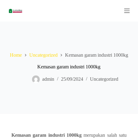
S
k
i
p
t
o
c
o
n
Home
Uncategorized
Kemasan garam industri 1000kg
t
e
n
Kemasan garam industri 1000kg
t
admin
25/09/2024
Uncategorized
Kemasan garam industri 1000kg
merupakan salah satu