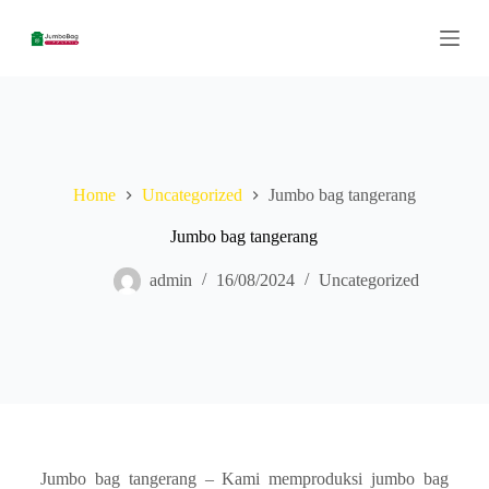
S
k
i
p
t
o
c
o
n
Home
Uncategorized
Jumbo bag tangerang
t
e
n
Jumbo bag tangerang
t
admin
16/08/2024
Uncategorized
Jumbo bag tangerang – Kami memproduksi jumbo bag