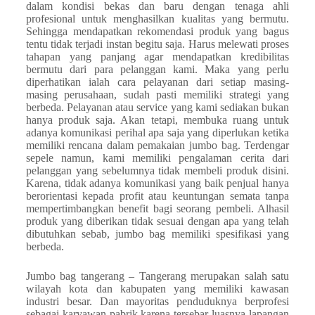
dalam kondisi bekas dan baru dengan tenaga ahli
profesional untuk menghasilkan kualitas yang bermutu.
Sehingga mendapatkan rekomendasi produk yang bagus
tentu tidak terjadi instan begitu saja. Harus melewati proses
tahapan yang panjang agar mendapatkan kredibilitas
bermutu dari para pelanggan kami. Maka yang perlu
diperhatikan ialah cara pelayanan dari setiap masing-
masing perusahaan, sudah pasti memiliki strategi yang
berbeda. Pelayanan atau service yang kami sediakan bukan
hanya produk saja. Akan tetapi, membuka ruang untuk
adanya komunikasi perihal apa saja yang diperlukan ketika
memiliki rencana dalam pemakaian jumbo bag. Terdengar
sepele namun, kami memiliki pengalaman cerita dari
pelanggan yang sebelumnya tidak membeli produk disini.
Karena, tidak adanya komunikasi yang baik penjual hanya
berorientasi kepada profit atau keuntungan semata tanpa
mempertimbangkan benefit bagi seorang pembeli. Alhasil
produk yang diberikan tidak sesuai dengan apa yang telah
dibutuhkan sebab, jumbo bag memiliki spesifikasi yang
berbeda.
Jumbo bag tangerang – Tangerang merupakan salah satu
wilayah kota dan kabupaten yang memiliki kawasan
industri besar. Dan mayoritas penduduknya berprofesi
sebagai karyawan pabrik karena tersebar luasnya lapangan