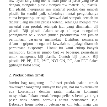
diwilayah tangerang melek akan potensi pasar yang besar
dengan, mengolah plastik menjadi raw material biji plastik.
Biji plastik merupakan raw material produk dari sampah
plastik itu sendiri jadi, sebetulnya rantai pengolahanya
cuma berputar-putar saja. Berawal dari sampah, setelah itu
didaur ulang melalui proses tertentu sehingga menjadi raw
material atau produk setengah jadi yang dinamajan biji
plastik. Biji plastik dalam setiap tahunya mengalami
peningkatan baik secara jumlah produksinya dan jumlah
permintaan pasarnya meningkat. Distribusi pemasaran
dalam negripun mengalami kewalahan, apalagi ditambah
permintaan ekspornya. Untuk itu kami cukup banyak
mensupply kemasan jumbo bag ke beberapa perusahaan
untuk mengemas biji plastik. Contoh biji plastik: Biji
plastik, PP, PE, HD, PVC, NYLON, PC, dan PET flakes
(gilingan botol aqua)
2. Produk pakan ternak
Jumbo bag tangerang – Industri produk pakan ternak
diwailayah tangerang lumayan banyak, hal ini dikarenakan
ada korelasinya dengan rantai makanan konsumsi
masyarakat. Pakan ternak berupa pellet sebetulnya target
pasar tidak hanya berfokus antara perusahaan saja.
Beberapa home industri peternakan kini telah maju dan