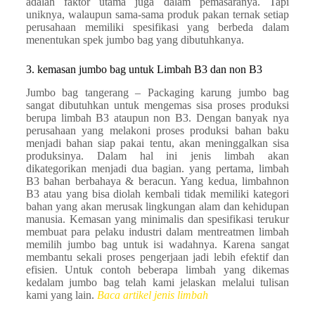
adalah faktor utama juga dalam pemasaranya. Tapi
uniknya, walaupun sama-sama produk pakan ternak setiap
perusahaan memiliki spesifikasi yang berbeda dalam
menentukan spek jumbo bag yang dibutuhkanya.
3. kemasan jumbo bag untuk Limbah B3 dan non B3
Jumbo bag tangerang – Packaging karung jumbo bag
sangat dibutuhkan untuk mengemas sisa proses produksi
berupa limbah B3 ataupun non B3. Dengan banyak nya
perusahaan yang melakoni proses produksi bahan baku
menjadi bahan siap pakai tentu, akan meninggalkan sisa
produksinya. Dalam hal ini jenis limbah akan
dikategorikan menjadi dua bagian. yang pertama, limbah
B3 bahan berbahaya & beracun. Yang kedua, limbahnon
B3 atau yang bisa diolah kembali tidak memiliki kategori
bahan yang akan merusak lingkungan alam dan kehidupan
manusia. Kemasan yang minimalis dan spesifikasi terukur
membuat para pelaku industri dalam mentreatmen limbah
memilih jumbo bag untuk isi wadahnya. Karena sangat
membantu sekali proses pengerjaan jadi lebih efektif dan
efisien. Untuk contoh beberapa limbah yang dikemas
kedalam jumbo bag telah kami jelaskan melalui tulisan
kami yang lain.
Baca artikel jenis limbah