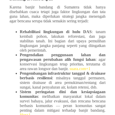
Karena banjir bandang di Sumatera tidak hanya
disebabkan cuaca tetapi juga faktor lingkungan dan tata
guna lahan, maka diperlukan strategi jangka menengah
agar bencana serupa tidak semakin sering terjadi:
Rehabilitasi lingkungan di hulu DAS
: tanam
kembali pohon, lakukan reforestasi, dan jaga
stabilitas tanah. Ini bagian dari upaya pemulihan
lingkungan jangka panjang seperti yang diingatkan
oleh pemerintah.
Pengendalian penggunaan lahan dan
pengawasan perubahan alih fungsi lahan
: agar
konservasi lingkungan tetap prioritas, terutama di
area rawan longsor dan banjir.
suara.com+1
Pengembangan infrastruktur tanggul & drainase
berbasis resiliensi
: misalnya tanggul permanen,
sistem drainase di area pemukiman/rentang dari
sungai, kanal penyaluran air, kolam retensi, dsb.
Sistem peringatan dini dan kesiapsiagaan
komunitas
: melibatkan masyarakat lokal dalam
survei bahaya, jalur evakuasi, dan rencana bencana
berbasis komunitas — peran komunitas sangat
penting dalam mitigasi terhadap banjir bandang.
Ijler+1