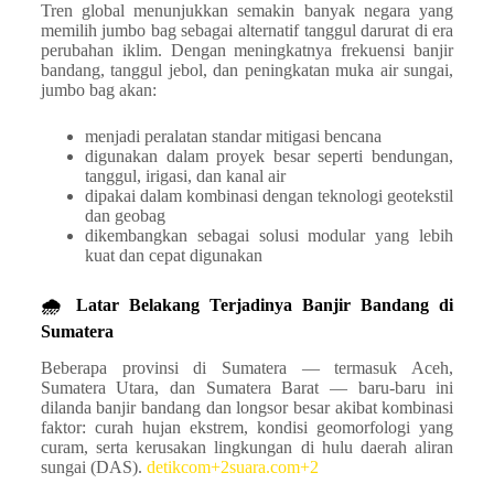
Tren global menunjukkan semakin banyak negara yang
memilih jumbo bag sebagai alternatif tanggul darurat di era
perubahan iklim. Dengan meningkatnya frekuensi banjir
bandang, tanggul jebol, dan peningkatan muka air sungai,
jumbo bag akan:
menjadi peralatan standar mitigasi bencana
digunakan dalam proyek besar seperti bendungan,
tanggul, irigasi, dan kanal air
dipakai dalam kombinasi dengan teknologi geotekstil
dan geobag
dikembangkan sebagai solusi modular yang lebih
kuat dan cepat digunakan
🌧️ Latar Belakang Terjadinya Banjir Bandang di
Sumatera
Beberapa provinsi di Sumatera — termasuk Aceh,
Sumatera Utara, dan Sumatera Barat — baru-baru ini
dilanda banjir bandang dan longsor besar akibat kombinasi
faktor: curah hujan ekstrem, kondisi geomorfologi yang
curam, serta kerusakan lingkungan di hulu daerah aliran
sungai (DAS).
detikcom+2suara.com+2