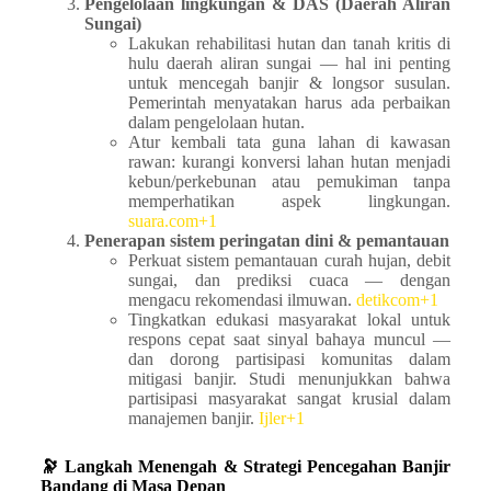
Pengelolaan lingkungan & DAS (Daerah Aliran
Sungai)
Lakukan rehabilitasi hutan dan tanah kritis di
hulu daerah aliran sungai — hal ini penting
untuk mencegah banjir & longsor susulan.
Pemerintah menyatakan harus ada perbaikan
dalam pengelolaan hutan.
Atur kembali tata guna lahan di kawasan
rawan: kurangi konversi lahan hutan menjadi
kebun/perkebunan atau pemukiman tanpa
memperhatikan aspek lingkungan.
suara.com+1
Penerapan sistem peringatan dini & pemantauan
Perkuat sistem pemantauan curah hujan, debit
sungai, dan prediksi cuaca — dengan
mengacu rekomendasi ilmuwan.
detikcom+1
Tingkatkan edukasi masyarakat lokal untuk
respons cepat saat sinyal bahaya muncul —
dan dorong partisipasi komunitas dalam
mitigasi banjir. Studi menunjukkan bahwa
partisipasi masyarakat sangat krusial dalam
manajemen banjir.
Ijler+1
🔭 Langkah Menengah & Strategi Pencegahan Banjir
Bandang di Masa Depan