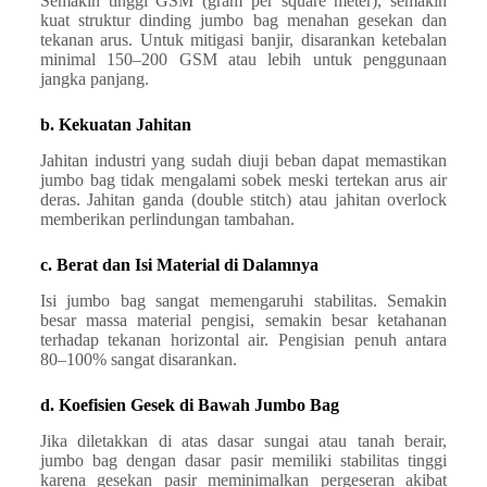
Semakin tinggi GSM (gram per square meter), semakin
kuat struktur dinding jumbo bag menahan gesekan dan
tekanan arus. Untuk mitigasi banjir, disarankan ketebalan
minimal 150–200 GSM atau lebih untuk penggunaan
jangka panjang.
b. Kekuatan Jahitan
Jahitan industri yang sudah diuji beban dapat memastikan
jumbo bag tidak mengalami sobek meski tertekan arus air
deras. Jahitan ganda (double stitch) atau jahitan overlock
memberikan perlindungan tambahan.
c. Berat dan Isi Material di Dalamnya
Isi jumbo bag sangat memengaruhi stabilitas. Semakin
besar massa material pengisi, semakin besar ketahanan
terhadap tekanan horizontal air. Pengisian penuh antara
80–100% sangat disarankan.
d. Koefisien Gesek di Bawah Jumbo Bag
Jika diletakkan di atas dasar sungai atau tanah berair,
jumbo bag dengan dasar pasir memiliki stabilitas tinggi
karena gesekan pasir meminimalkan pergeseran akibat