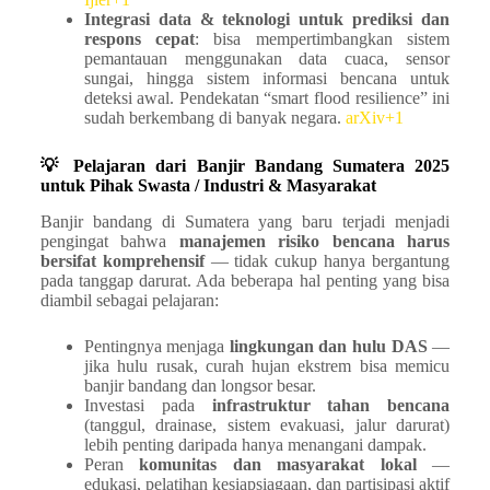
Integrasi data & teknologi untuk prediksi dan
respons cepat
: bisa mempertimbangkan sistem
pemantauan menggunakan data cuaca, sensor
sungai, hingga sistem informasi bencana untuk
deteksi awal. Pendekatan “smart flood resilience” ini
sudah berkembang di banyak negara.
arXiv+1
💡 Pelajaran dari Banjir Bandang Sumatera 2025
untuk Pihak Swasta / Industri & Masyarakat
Banjir bandang di Sumatera yang baru terjadi menjadi
pengingat bahwa
manajemen risiko bencana harus
bersifat komprehensif
— tidak cukup hanya bergantung
pada tanggap darurat. Ada beberapa hal penting yang bisa
diambil sebagai pelajaran:
Pentingnya menjaga
lingkungan dan hulu DAS
—
jika hulu rusak, curah hujan ekstrem bisa memicu
banjir bandang dan longsor besar.
Investasi pada
infrastruktur tahan bencana
(tanggul, drainase, sistem evakuasi, jalur darurat)
lebih penting daripada hanya menangani dampak.
Peran
komunitas dan masyarakat lokal
—
edukasi, pelatihan kesiapsiagaan, dan partisipasi aktif