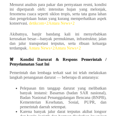
Menurut analisis para pakar dan pernyataan resmi, kondisi
ini diperparah oleh: intensitas hujan yang melonjak,
fenomena cuaca seperti siklon tropis, serta tata guna lahan
dan pengelolaan hutan yang kurang memperhatikan aspek
konservasi.
detikcom+2Antara News+2
Akibatnya, banjir bandang kali ini menyebabkan
kerusakan besar—banyak permukiman, infrastruktur, jalan
dan jalur transportasi terputus, serta ribuan keluarga
terdampak.
Antara News+2Antara News+2
🚨 Kondisi Darurat & Respons Pemerintah /
Penyelamatan Saat Ini
Pemerintah dan lembaga terkait saat ini telah melakukan
langkah penanganan darurat — beberapa di antaranya:
Pelepasan tim tanggap darurat yang melibatkan
banyak instansi: Basarnas (badan SAR nasional),
Badan Nasional Penanggulangan Bencana (BNPB),
Kementerian Kesehatan, Sosial, PUPR, dan
pemerintah daerah setempat.
Karena banyak jalur darat terputus akibat longsor