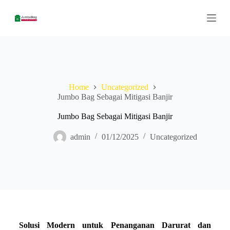
S
k
i
p
t
o
c
o
n
Home
Uncategorized
t
Jumbo Bag Sebagai Mitigasi Banjir
e
n
Jumbo Bag Sebagai Mitigasi Banjir
t
admin
01/12/2025
Uncategorized
Solusi Modern untuk Penanganan Darurat dan