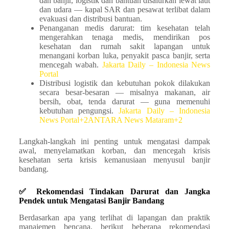
dan banjir, logistik dan bantuan disalurkan lewat laut
dan udara — kapal SAR dan pesawat terlibat dalam
evakuasi dan distribusi bantuan.
Penanganan medis darurat: tim kesehatan telah
mengerahkan tenaga medis, mendirikan pos
kesehatan dan rumah sakit lapangan untuk
menangani korban luka, penyakit pasca banjir, serta
mencegah wabah.
Jakarta Daily – Indonesia News
Portal
Distribusi logistik dan kebutuhan pokok dilakukan
secara besar-besaran — misalnya makanan, air
bersih, obat, tenda darurat — guna memenuhi
kebutuhan pengungsi.
Jakarta Daily – Indonesia
News Portal+2ANTARA News Mataram+2
Langkah-langkah ini penting untuk mengatasi dampak
awal, menyelamatkan korban, dan mencegah krisis
kesehatan serta krisis kemanusiaan menyusul banjir
bandang.
✅ Rekomendasi Tindakan Darurat dan Jangka
Pendek untuk Mengatasi Banjir Bandang
Berdasarkan apa yang terlihat di lapangan dan praktik
manajemen bencana, berikut beberapa rekomendasi