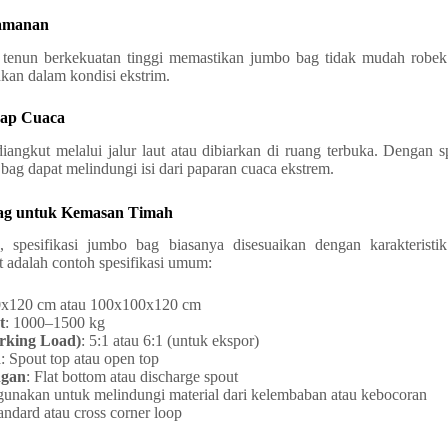
eamanan
tenun berkekuatan tinggi memastikan jumbo bag tidak mudah robek
ahkan dalam kondisi ekstrim.
dap Cuaca
iangkut melalui jalur laut atau dibiarkan di ruang terbuka. Dengan sp
 bag dapat melindungi isi dari paparan cuaca ekstrem.
Bag untuk Kemasan Timah
h, spesifikasi jumbo bag biasanya disesuaikan dengan karakterist
 adalah contoh spesifikasi umum:
0x120 cm atau 100x100x120 cm
t
: 1000–1500 kg
rking Load)
: 5:1 atau 6:1 (untuk ekspor)
n
: Spout top atau open top
ngan
: Flat bottom atau discharge spout
gunakan untuk melindungi material dari kelembaban atau kebocoran
tandard atau cross corner loop