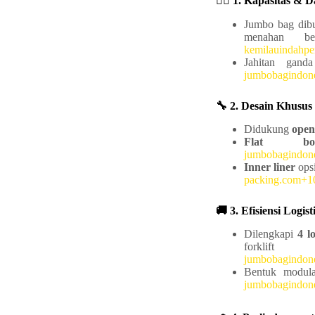
🏋️‍♂️ 1. Kapasitas &
Jumbo bag dibu
menahan be
kemilauindahp
Jahitan gand
jumbobagindon
🔧 2. Desain Khusu
Didukung
open
Flat bot
jumbobagindon
Inner liner
opsi
packing.com+1
🚚 3. Efisiensi Logis
Dilengkapi
4 l
forkl
jumbobagindon
Bentuk modula
jumbobagindon