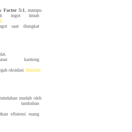
y Factor 5:1
, mampu
rti ingot timah
0
.
ngot saat diangkat
lat.
sar kantong
egah oksidasi
flourish-
emindahan mudah oleh
 tambahan
tkan efisiensi ruang