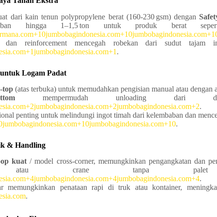
 Daya Tahan Ekstra
at dari kain tenun polypropylene berat (160‑230 gsm) dengan
Safet
ban hingga 1–1,5 ton untuk produk berat sepe
ermana.com+10jumbobagindonesia.com+10jumbobagindonesia.com+1
a dan reinforcement mencegah robekan dari sudut tajam i
esia.com+1jumbobagindonesia.com+1
.
s untuk Logam Padat
-top
(atas terbuka) untuk memudahkan pengisian manual atau dengan a
tom
mempermudah unloading dari da
esia.com+2jumbobagindonesia.com+2jumbobagindonesia.com+2
.
onal penting untuk melindungi ingot timah dari kelembaban dan menc
0jumbobagindonesia.com+10jumbobagindonesia.com+10
.
tik & Handling
oop kuat
/ model cross‑corner, memungkinkan pengangkatan dan p
ift atau crane tanpa palet
esia.com+4jumbobagindonesia.com+4jumbobagindonesia.com+4
.
r memungkinkan penataan rapi di truk atau kontainer, meningka
esia.com
.