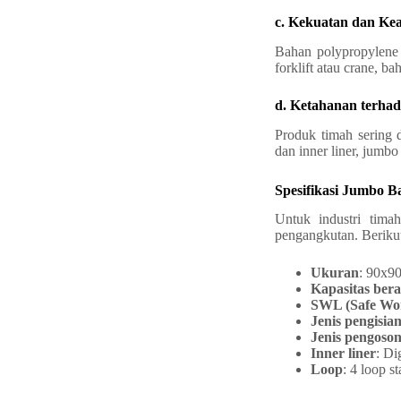
c. Kekuatan dan K
Bahan polypropylene 
forklift atau crane, b
d. Ketahanan terha
Produk timah sering d
dan inner liner, jumbo
Spesifikasi Jumbo 
Untuk industri tima
pengangkutan. Berikut
Ukuran
: 90x9
Kapasitas bera
SWL (Safe Wo
Jenis pengisia
Jenis pengoso
Inner liner
: Di
Loop
: 4 loop s