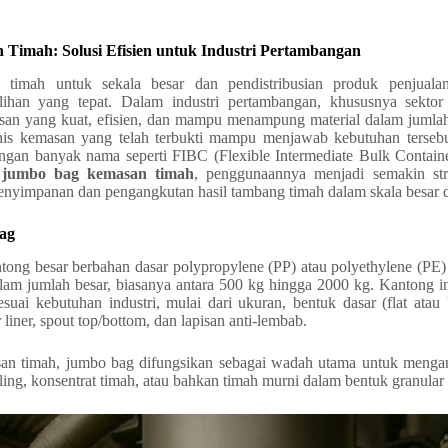
Timah: Solusi Efisien untuk Industri Pertambangan
timah untuk sekala besar dan pendistribusian produk penjualan
pilihan yang tepat. Dalam industri pertambangan, khususnya sekto
an yang kuat, efisien, dan mampu menampung material dalam jumlah
jenis kemasan yang telah terbukti mampu menjawab kebutuhan terseb
ngan banyak nama seperti FIBC (Flexible Intermediate Bulk Containe
s
jumbo bag kemasan timah
, penggunaannya menjadi semakin st
penyimpanan dan pengangkutan hasil tambang timah dalam skala besar 
ag
tong besar berbahan dasar polypropylene (PP) atau polyethylene (PE)
am jumlah besar, biasanya antara 500 kg hingga 2000 kg. Kantong in
sesuai kebutuhan industri, mulai dari ukuran, bentuk dasar (flat atau 
 liner, spout top/bottom, dan lapisan anti-lembab.
an timah, jumbo bag difungsikan sebagai wadah utama untuk meng
iling, konsentrat timah, atau bahkan timah murni dalam bentuk granular 