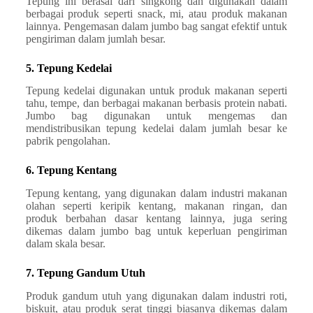
Tepung ini berasal dari singkong dan digunakan dalam
berbagai produk seperti snack, mi, atau produk makanan
lainnya. Pengemasan dalam jumbo bag sangat efektif untuk
pengiriman dalam jumlah besar.
5. Tepung Kedelai
Tepung kedelai digunakan untuk produk makanan seperti
tahu, tempe, dan berbagai makanan berbasis protein nabati.
Jumbo bag digunakan untuk mengemas dan
mendistribusikan tepung kedelai dalam jumlah besar ke
pabrik pengolahan.
6. Tepung Kentang
Tepung kentang, yang digunakan dalam industri makanan
olahan seperti keripik kentang, makanan ringan, dan
produk berbahan dasar kentang lainnya, juga sering
dikemas dalam jumbo bag untuk keperluan pengiriman
dalam skala besar.
7. Tepung Gandum Utuh
Produk gandum utuh yang digunakan dalam industri roti,
biskuit, atau produk serat tinggi biasanya dikemas dalam