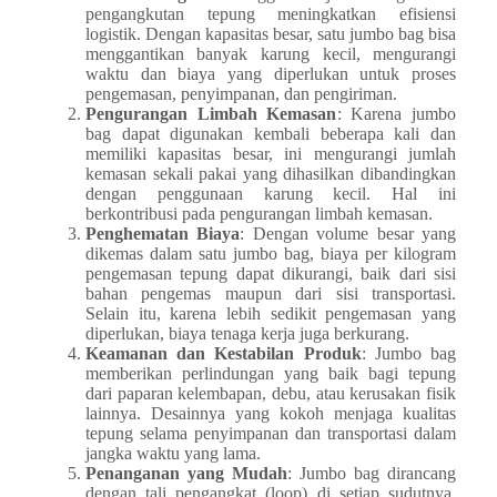
pengangkutan tepung meningkatkan efisiensi
logistik. Dengan kapasitas besar, satu jumbo bag bisa
menggantikan banyak karung kecil, mengurangi
waktu dan biaya yang diperlukan untuk proses
pengemasan, penyimpanan, dan pengiriman.
Pengurangan Limbah Kemasan
: Karena jumbo
bag dapat digunakan kembali beberapa kali dan
memiliki kapasitas besar, ini mengurangi jumlah
kemasan sekali pakai yang dihasilkan dibandingkan
dengan penggunaan karung kecil. Hal ini
berkontribusi pada pengurangan limbah kemasan.
Penghematan Biaya
: Dengan volume besar yang
dikemas dalam satu jumbo bag, biaya per kilogram
pengemasan tepung dapat dikurangi, baik dari sisi
bahan pengemas maupun dari sisi transportasi.
Selain itu, karena lebih sedikit pengemasan yang
diperlukan, biaya tenaga kerja juga berkurang.
Keamanan dan Kestabilan Produk
: Jumbo bag
memberikan perlindungan yang baik bagi tepung
dari paparan kelembapan, debu, atau kerusakan fisik
lainnya. Desainnya yang kokoh menjaga kualitas
tepung selama penyimpanan dan transportasi dalam
jangka waktu yang lama.
Penanganan yang Mudah
: Jumbo bag dirancang
dengan tali pengangkat (loop) di setiap sudutnya,