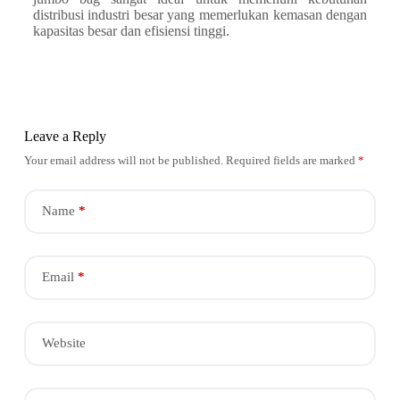
distribusi industri besar yang memerlukan kemasan dengan
kapasitas besar dan efisiensi tinggi.
Leave a Reply
Your email address will not be published.
Required fields are marked
*
Name
*
Email
*
Website