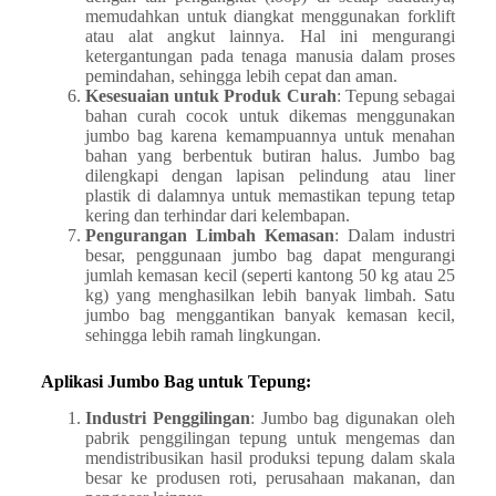
memudahkan untuk diangkat menggunakan forklift
atau alat angkut lainnya. Hal ini mengurangi
ketergantungan pada tenaga manusia dalam proses
pemindahan, sehingga lebih cepat dan aman.
Kesesuaian untuk Produk Curah
: Tepung sebagai
bahan curah cocok untuk dikemas menggunakan
jumbo bag karena kemampuannya untuk menahan
bahan yang berbentuk butiran halus. Jumbo bag
dilengkapi dengan lapisan pelindung atau liner
plastik di dalamnya untuk memastikan tepung tetap
kering dan terhindar dari kelembapan.
Pengurangan Limbah Kemasan
: Dalam industri
besar, penggunaan jumbo bag dapat mengurangi
jumlah kemasan kecil (seperti kantong 50 kg atau 25
kg) yang menghasilkan lebih banyak limbah. Satu
jumbo bag menggantikan banyak kemasan kecil,
sehingga lebih ramah lingkungan.
Aplikasi Jumbo Bag untuk Tepung:
Industri Penggilingan
: Jumbo bag digunakan oleh
pabrik penggilingan tepung untuk mengemas dan
mendistribusikan hasil produksi tepung dalam skala
besar ke produsen roti, perusahaan makanan, dan