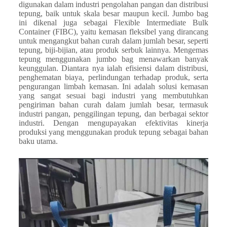
digunakan dalam industri pengolahan pangan dan distribusi
tepung, baik untuk skala besar maupun kecil. Jumbo bag
ini dikenal juga sebagai Flexible Intermediate Bulk
Container (FIBC), yaitu kemasan fleksibel yang dirancang
untuk mengangkut bahan curah dalam jumlah besar, seperti
tepung, biji-bijian, atau produk serbuk lainnya. Mengemas
tepung menggunakan jumbo bag menawarkan banyak
keunggulan. Diantara nya ialah efisiensi dalam distribusi,
penghematan biaya, perlindungan terhadap produk, serta
pengurangan limbah kemasan. Ini adalah solusi kemasan
yang sangat sesuai bagi industri yang membutuhkan
pengiriman bahan curah dalam jumlah besar, termasuk
industri pangan, penggilingan tepung, dan berbagai sektor
industri. Dengan mengupayakan efektivitas kinerja
produksi yang menggunakan produk tepung sebagai bahan
baku utama.