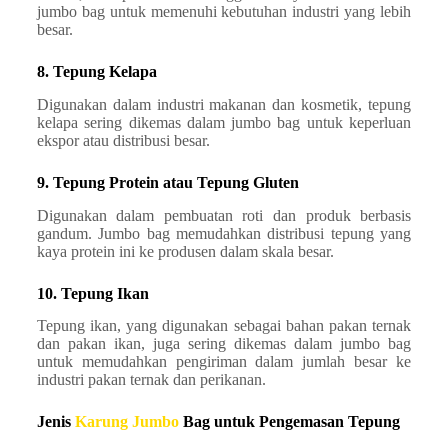
jumbo bag untuk memenuhi kebutuhan industri yang lebih
besar.
8. Tepung Kelapa
Digunakan dalam industri makanan dan kosmetik, tepung
kelapa sering dikemas dalam jumbo bag untuk keperluan
ekspor atau distribusi besar.
9. Tepung Protein atau Tepung Gluten
Digunakan dalam pembuatan roti dan produk berbasis
gandum. Jumbo bag memudahkan distribusi tepung yang
kaya protein ini ke produsen dalam skala besar.
10. Tepung Ikan
Tepung ikan, yang digunakan sebagai bahan pakan ternak
dan pakan ikan, juga sering dikemas dalam jumbo bag
untuk memudahkan pengiriman dalam jumlah besar ke
industri pakan ternak dan perikanan.
Jenis
Karung Jumbo
Bag untuk Pengemasan Tepung