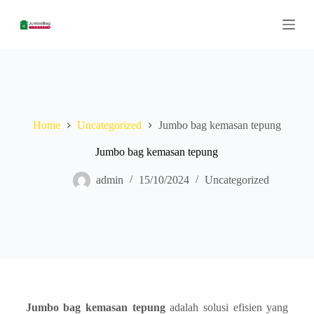
S
k
i
p
t
o
c
o
n
Home
Uncategorized
Jumbo bag kemasan tepung
t
e
n
Jumbo bag kemasan tepung
t
admin
15/10/2024
Uncategorized
Jumbo bag kemasan tepung
adalah solusi efisien yang