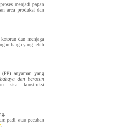
iproses menjadi papan
an area produksi dan
 kotoran dan menjaga
ngan harga yang lebih
e (PP) anyaman yang
rbahaya dan beracun
an sisa konstruksi
ng.
am padi, atau pecahan
2
.