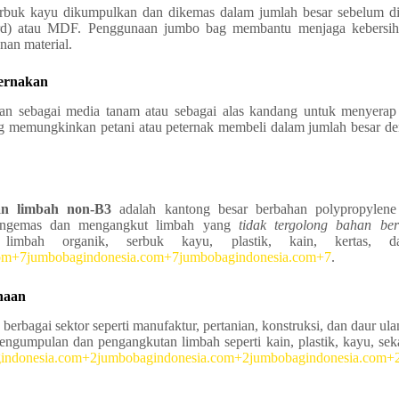
serbuk kayu dikumpulkan dan dikemas dalam jumlah besar sebelum d
board) atau MDF. Penggunaan jumbo bag membantu menjaga kebersih
an material.
ternakan
an sebagai media tanam atau sebagai alas kandang untuk menyerap
g memungkinkan petani atau peternak membeli dalam jumlah besar de
n limbah non‑B3
adalah kantong besar berbahan polypropylen
engemas dan mengangkut limbah yang
tidak tergolong bahan be
 limbah organik, serbuk kayu, plastik, kain, kertas, d
com+7jumbobagindonesia.com+7jumbobagindonesia.com+7
.
naan
berbagai sektor seperti manufaktur, pertanian, konstruksi, dan daur ula
gumpulan dan pengangkutan limbah seperti kain, plastik, kayu, sek
indonesia.com+2jumbobagindonesia.com+2jumbobagindonesia.com+