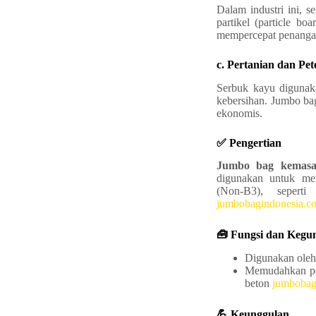
Dalam industri ini, 
partikel (particle 
mempercepat penangan
c. Pertanian dan Pe
Serbuk kayu digunak
kebersihan. Jumbo ba
ekonomis.
✅ Pengertian
Jumbo bag kemasa
digunakan untuk m
(Non‑B3), seperti
jumbobagindonesia.
🧰 Fungsi dan Kegu
Digunakan oleh 
Memudahkan pen
beton
jumbobag
💪 Keunggulan