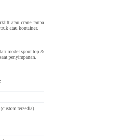
klift atau crane tanpa
ruk atau kontainer.
ari model spout top &
 saat penyimpanan.
:
custom tersedia)