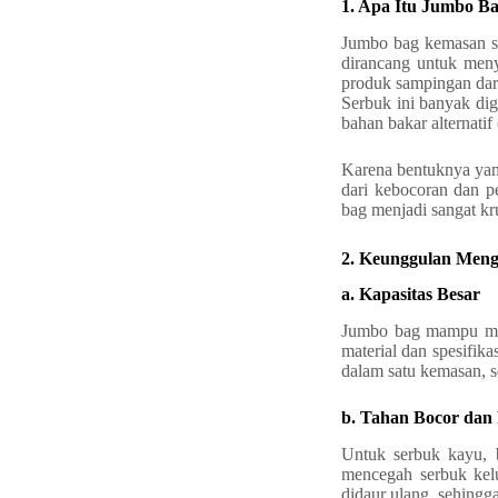
1. Apa Itu Jumbo B
Jumbo bag kemasan se
dirancang untuk men
produk sampingan dar
Serbuk ini banyak dig
bahan bakar alternatif
Karena bentuknya yan
dari kebocoran dan p
bag menjadi sangat kru
2. Keunggulan Men
a. Kapasitas Besar
Jumbo bag mampu mena
material dan spesifik
dalam satu kemasan, se
b. Tahan Bocor da
Untuk serbuk kayu, b
mencegah serbuk kelu
didaur ulang, sehingg