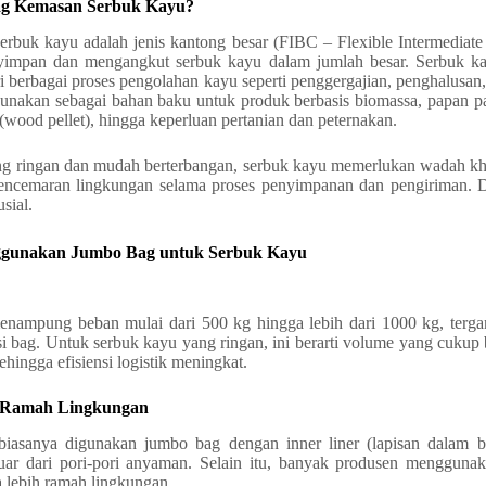
ag Kemasan Serbuk Kayu?
rbuk kayu adalah jenis kantong besar (FIBC – Flexible Intermediate
yimpan dan mengangkut serbuk kayu dalam jumlah besar. Serbuk ka
i berbagai proses pengolahan kayu seperti penggergajian, penghalusa
unakan sebagai bahan baku untuk produk berbasis biomassa, papan part
 (wood pellet), hingga keperluan pertanian dan peternakan.
g ringan dan mudah berterbangan, serbuk kayu memerlukan wadah khus
encemaran lingkungan selama proses penyimpanan dan pengiriman. D
sial.
ggunakan Jumbo Bag untuk Serbuk Kayu
mpung beban mulai dari 500 kg hingga lebih dari 1000 kg, tergan
asi bag. Untuk serbuk kayu yang ringan, ini berarti volume yang cukup
hingga efisiensi logistik meningkat.
n Ramah Lingkungan
iasanya digunakan jumbo bag dengan inner liner (lapisan dalam b
ar dari pori-pori anyaman. Selain itu, banyak produsen menggunak
a lebih ramah lingkungan.