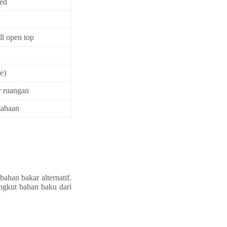
ted
ull open top
e)
r ruangan
sahaan
han bakar alternatif.
ngkut bahan baku dari