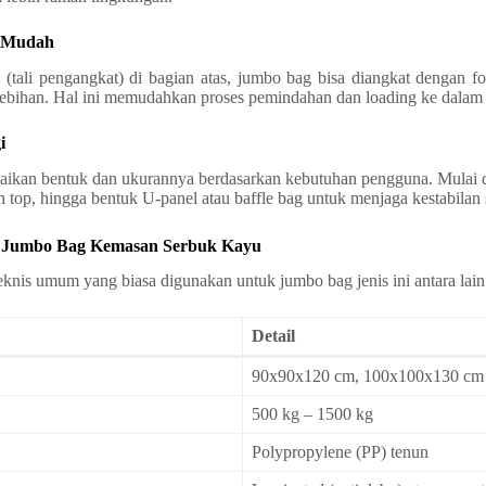
g Mudah
(tali pengangkat) di bagian atas, jumbo bag bisa diangkat dengan for
rlebihan. Hal ini memudahkan proses pemindahan dan loading ke dalam t
i
uaikan bentuk dan ukurannya berdasarkan kebutuhan pengguna. Mulai d
en top, hingga bentuk U-panel atau baffle bag untuk menjaga kestabilan
m Jumbo Bag Kemasan Serbuk Kayu
teknis umum yang biasa digunakan untuk jumbo bag jenis ini antara lain
Detail
90x90x120 cm, 100x100x130 cm (
500 kg – 1500 kg
Polypropylene (PP) tenun