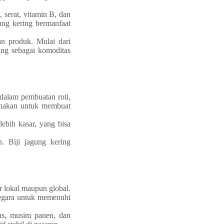
, serat, vitamin B, dan
ung kering bermanfaat
an produk. Mulai dari
ing sebagai komoditas
 dalam pembuatan roti,
gunakan untuk membuat
ebih kasar, yang bisa
. Biji jagung kering
r lokal maupun global.
negara untuk memenuhi
itas, musim panen, dan