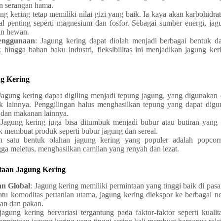
 serangan hama.
ung kering tetap memiliki nilai gizi yang baik. Ia kaya akan karbohidrat
al penting seperti magnesium dan fosfor. Sebagai sumber energi, jag
an hewan.
Penggunaan
: Jagung kering dapat diolah menjadi berbagai bentuk d
hingga bahan baku industri, fleksibilitas ini menjadikan jagung ker
ng Kering
 Jagung kering dapat digiling menjadi tepung jagung, yang digunakan
k lainnya. Penggilingan halus menghasilkan tepung yang dapat di
a, dan makanan lainnya.
 Jagung kering juga bisa ditumbuk menjadi bubur atau butiran yang l
 membuat produk seperti bubur jagung dan sereal.
ah satu bentuk olahan jagung kering yang populer adalah popcorn
ga meletus, menghasilkan camilan yang renyah dan lezat.
taan Jagung Kering
an Global
: Jagung kering memiliki permintaan yang tinggi baik di pasa
satu komoditas pertanian utama, jagung kering diekspor ke berbagai 
an dan pakan.
jagung kering bervariasi tergantung pada faktor-faktor seperti kual