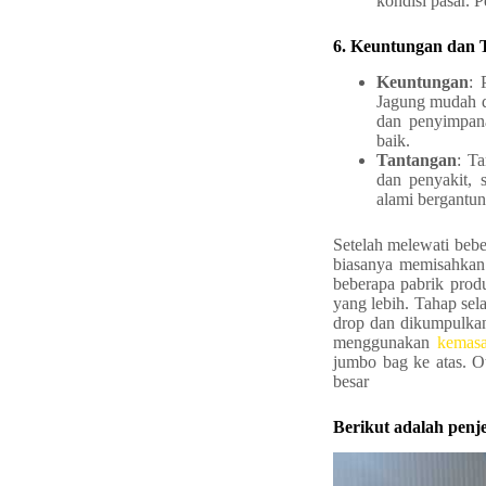
kondisi pasar. P
6. Keuntungan dan 
Keuntungan
: 
Jagung mudah d
dan penyimpana
baik.
Tantangan
: T
dan penyakit, 
alami bergantu
Setelah melewati bebe
biasanya memisahkan 
beberapa pabrik produ
yang lebih. Tahap sel
drop dan dikumpulka
menggunakan
kemasa
jumbo bag ke atas. 
besar
Berikut adalah pen