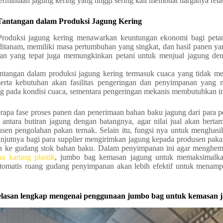
ermintaan jagung kering yang tinggi sering kali membuat harganya relati
Tantangan dalam Produksi Jagung Kering
Produksi jagung kering menawarkan keuntungan ekonomi bagi petani 
itanam, memiliki masa pertumbuhan yang singkat, dan hasil panen yan
n yang tepat juga memungkinkan petani untuk menjual jagung den
antangan dalam produksi jagung kering termasuk cuaca yang tidak m
serta kebutuhan akan fasilitas pengeringan dan penyimpanan yang
ng pada kondisi cuaca, sementara pengeringan mekanis membutuhkan in
rapa fase proses panen dan penerimaan bahan baku jagung dari para pe
antara butiran jagung dengan batangnya, agar nilai jual akan bertam
sen pengolahan pakan ternak. Selain itu, fungsi nya untuk menghasil
anjutnya bagi para supplier mengirimkan jagung kepada produsen paka
n ke gudang stok bahan baku. Dalam penyimpanan ini agar menghema
n karung plastik
, jumbo bag kemasan jagung untuk memaksimal
Otomatis ruang gudang penyimpanan akan lebih efektif untuk menam
jelasan lengkap mengenai penggunaan jumbo bag untuk kemasan 