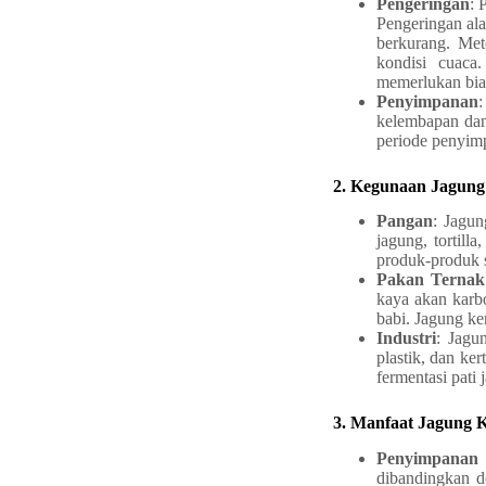
Pengeringan
: 
Pengeringan ala
berkurang. Met
kondisi cuaca
memerlukan bia
Penyimpanan
:
kelembapan dan
periode penyim
2. Kegunaan Jagung
Pangan
: Jagun
jagung, tortil
produk-produk s
Pakan Ternak
kaya akan karb
babi. Jagung ke
Industri
: Jagu
plastik, dan ker
fermentasi pati 
3. Manfaat Jagung 
Penyimpanan
dibandingkan d