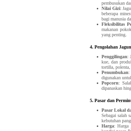
pembusukan dan
Nilai Gizi
: Jag
beberapa miner
bagi manusia d
Fleksibilitas 
makanan pokok 
yang penting.
4. Pengolahan Jagu
Penggilingan
:
kue, dan produ
tortilla, polent
Penumbukan
:
digunakan untuk
Popcorn
: Sal
dipanaskan hing
5. Pasar dan Permin
Pasar Lokal d
Sebagai salah 
kebutuhan pang
Harga
: Harga 