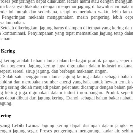
Proses pengeringan dapat dilakukan secara alami atau dengan menggu
mi biasanya dilakukan dengan menjemur jagung di bawah sinar mataha
ode ini murah dan sederhana, tetapi memerlukan waktu lebih lama
. Pengeringan mekanis menggunakan mesin pengering lebih cepat
ya tambahan.
 Setelah dikeringkan, jagung harus disimpan di tempat yang kering da
 kontaminasi. Penyimpanan yang tepat memastikan jagung tetap dala
panan.
 Kering
g kering adalah bahan utama dalam berbagai produk pangan, seperti
la, dan popcorn. Jagung kering juga digunakan dalam industri makan
eperti sereal, sirup jagung, dan berbagai makanan ringan.
: Salah satu penggunaan utama jagung kering adalah sebagai bahan
ohidrat dan merupakan sumber energi yang baik untuk hewan ternak se
ring sering diolah menjadi pakan pelet atau dicampur dengan bahan pak
ng kering juga digunakan dalam industri non-pangan. Produk seperti
tas dapat dibuat dari jagung kering. Etanol, sebagai bahan bakar nabati,
jagung.
Kering
 yang Lebih Lama
: Jagung kering dapat disimpan dalam jangka w
engan jagung segar. Proses pengeringan mengurangi kadar air, sehin