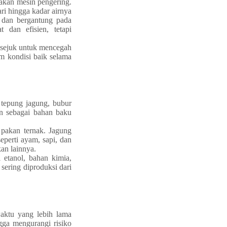
nakan mesin pengering.
ri hingga kadar airnya
 dan bergantung pada
 dan efisien, tetapi
n sejuk untuk mencegah
m kondisi baik selama
 tepung jagung, bubur
an sebagai bahan baku
 pakan ternak. Jagung
perti ayam, sapi, dan
an lainnya.
 etanol, bahan kimia,
 sering diproduksi dari
aktu yang lebih lama
gga mengurangi risiko