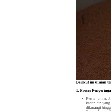
Berikut ini uraian 
1. Proses Pengering
Pemanenan
: J
kadar air yang
dikurangi hing