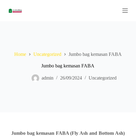
S
k
i
p
t
o
c
o
n
Home
Uncategorized
Jumbo bag kemasan FABA
t
e
n
Jumbo bag kemasan FABA
t
admin
26/09/2024
Uncategorized
Jumbo bag kemasan FABA (Fly Ash and Bottom Ash)