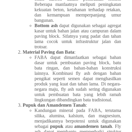
Beberapa manfaatnya meliputi peningkatan
kekuatan beton, ketahanan terhadap retakan,
dan kemampuan memperpanjang umur
bangunan.
Bottom ash
dapat digunakan sebagai agregat
kasar untuk bahan jalan atau campuran dalam
paving block. Sifatnya yang padat dan tahan
lama cocok untuk infrastruktur jalan dan
trotoar.
Material Paving dan Bata
:
FABA dapat dimanfaatkan sebagai bahan
dasar untuk pembuatan paving block, batu
bata ringan, dan bahan-bahan konstruksi
lainnya. Kombinasi fly ash dengan bahan
pengikat seperti semen dapat menghasilkan
produk yang kuat dan tahan lama. Di negara-
negara maju, fly ash sudah sering digunakan
untuk pembuatan bata yang lebih ramah
lingkungan dibandingkan bata tradisional.
Pupuk dan Amandemen Tanah
:
Kandungan mineral pada FABA, terutama
silika, alumina, kalsium, dan magnesium,
menjadikannya berpotensi untuk digunakan
sebagai
pupuk
atau
amandemen tanah
. Fly
ash dapat membantu memperbaiki struktur