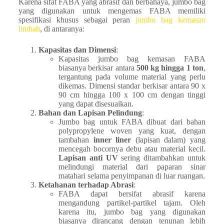
Karena sifat FABA yang abrasif dan berbahaya, jumbo bag
yang digunakan untuk mengemas FABA memiliki
spesifikasi khusus sebagai peran
jumbo bag kemasan
limbah
, di antaranya:
Kapasitas dan Dimensi
:
Kapasitas jumbo bag kemasan FABA
biasanya berkisar antara
500 kg hingga 1 ton
,
tergantung pada volume material yang perlu
dikemas. Dimensi standar berkisar antara 90 x
90 cm hingga 100 x 100 cm dengan tinggi
yang dapat disesuaikan.
Bahan dan Lapisan Pelindung
:
Jumbo bag untuk FABA dibuat dari bahan
polypropylene woven yang kuat, dengan
tambahan
inner liner
(lapisan dalam) yang
mencegah bocornya debu atau material kecil.
Lapisan anti UV
sering ditambahkan untuk
melindungi material dari paparan sinar
matahari selama penyimpanan di luar ruangan.
Ketahanan terhadap Abrasi
:
FABA dapat bersifat abrasif karena
mengandung partikel-partikel tajam. Oleh
karena itu, jumbo bag yang digunakan
biasanya dirancang dengan tenunan lebih