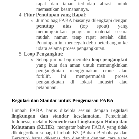
rapat dan tahan terhadap abrasi untuk
memastikan keamanannya.
Fitur Penutupan yang Rapat
:
Jumbo bag FABA biasanya dilengkapi dengan
penutup atas
(top spout) yang
memungkinkan pengisian material secara
mudah namun tetap rapat setelah diisi.
Penutupan ini mencegah debu beterbangan ke
udara selama proses pengangkutan.
Loop Pengangkut
:
Setiap jumbo bag memiliki
loop pengangkut
yang kuat dan aman untuk memungkinkan
pengangkutan menggunakan crane atau
forklift. Ini mempermudah proses
pengangkutan di lokasi industri atau
pelabuhan.
Regulasi dan Standar untuk Pengemasan FABA
Limbah FABA harus dikelola sesuai dengan
regulasi
lingkungan dan standar keselamatan
. Pemerintah
Indonesia, melalui
Kementerian Lingkungan Hidup dan
Kehutanan (KLHK)
, mengatur bahwa FABA yang tidak
dikategorikan sebagai limbah B3 (Bahan Berbahaya dan
Beracun) harus dikemas dan diangkut dengan cara yang