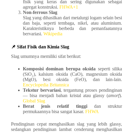
fisik yang keras dan sering digunakan sebagai
agregat konstruksi.
FHWA+1
Non-ferrous Slag
Slag yang dihasilkan dari metalurgi logam selain besi
dan baja, seperti tembaga, nikel, atau aluminium.
Karakteristiknya berbeda dan pemanfaatannya
bervariasi.
Wikipedia
📌 Sifat Fisik dan Kimia Slag
Slag umumnya memiliki sifat berikut:
Komposisi dominan berupa oksida
seperti silika
(SiO₂), kalsium oksida (CaO), magnesium oksida
(MgO), besi oksida (FeO), dan lain-lain.
Encyclopedia Britannica
Tekstur bervariasi
, tergantung proses pendinginan
— bisa menjadi bahan kristal atau glassy (
amorf
).
Global Slag
Berat jenis relatif tinggi
dan struktur
permukaannya bisa sangat kasar.
FHWA
Pendinginan cepat menghasilkan slag yang lebih glassy,
sedangkan pendinginan lambat cenderung menghasilkan