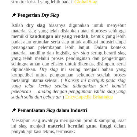
struktur kristal yang lebih padat.
Global Slag
📌 Pengertian
Dry Slag
Istilah
dry slag
biasanya digunakan untuk menyebut
material slag yang telah disiapkan atau diproses sehingga
memiliki
kandungan air yang rendah
, bentuk yang lebih
padat atau granular, serta siap untuk aplikasi industri tanpa
penanganan pelembapan lebih lanjut. Dalam konteks
material handling dan logistik,
dry slag
sering berarti slag
yang telah melalui proses pendinginan dan pengeringan
sehingga aman dan efisien untuk dikemas, disimpan, serta
dipindahkan.
Dry slag
ini sering menjadi bahan yang
kompetibel untuk penggunaan sekunder setelah proses
metalurgi utama selesai. (
Konsep ini merujuk pada slag
yang telah kering setelah didinginkan dari kondisi
peleburan — analog dengan penggunaan istilah slag yang
sudah solid dan bebas air
)
Encyclopedia Britannica
📌 Pemanfaatan
Slag
dalam Industri
Meskipun slag awalnya merupakan produk samping, saat
ini slag menjadi
material bernilai guna tinggi
dalam
banyak aplikasi teknis, termasuk: