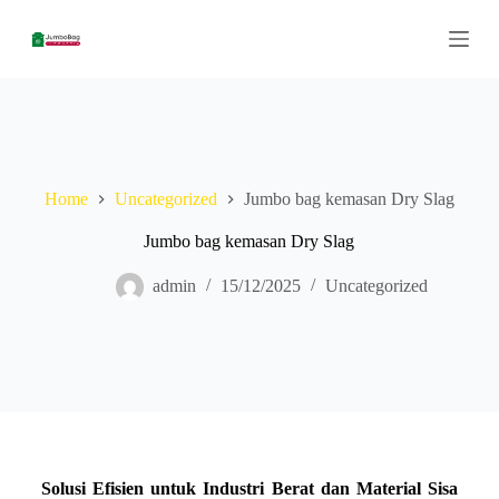
S
k
i
p
t
o
c
o
n
Home
Uncategorized
Jumbo bag kemasan Dry Slag
t
e
n
Jumbo bag kemasan Dry Slag
t
admin
15/12/2025
Uncategorized
Solusi Efisien untuk Industri Berat dan Material Sisa