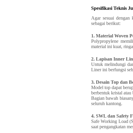
Spesifikasi Teknis 
Agar sesuai dengan k
sebagai berikut:
1. Material Woven P
Polypropylene memilik
material ini kuat, rin
2. Lapisan Inner Lin
Untuk melindungi dar
Liner ini berfungsi se
3. Desain Top dan B
Model top dapat berup
berbentuk kristal ata
Bagian bawah biasan
seluruh kantong.
4. SWL dan Safety F
Safe Working Load (S
saat pengangkatan men