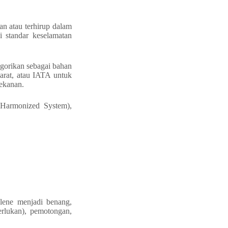
an atau terhirup dalam
standar keselamatan
gorikan sebagai bahan
arat, atau IATA untuk
tekanan.
 Harmonized System),
ylene menjadi benang,
erlukan), pemotongan,