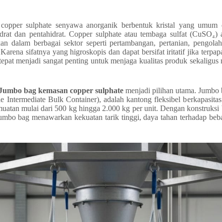
opper sulphate senyawa anorganik berbentuk kristal yang umum
drat dan pentahidrat. Copper sulphate atau tembaga sulfat (CuSO₄)
n dalam berbagai sektor seperti pertambangan, pertanian, pengolahan
 Karena sifatnya yang higroskopis dan dapat bersifat iritatif jika terpa
epat menjadi sangat penting untuk menjaga kualitas produk sekaligu
Jumbo bag kemasan copper sulphate
menjadi pilihan utama. Jumbo 
e Intermediate Bulk Container), adalah kantong fleksibel berkapasi
an mulai dari 500 kg hingga 2.000 kg per unit. Dengan konstruksi
umbo bag menawarkan kekuatan tarik tinggi, daya tahan terhadap beban 