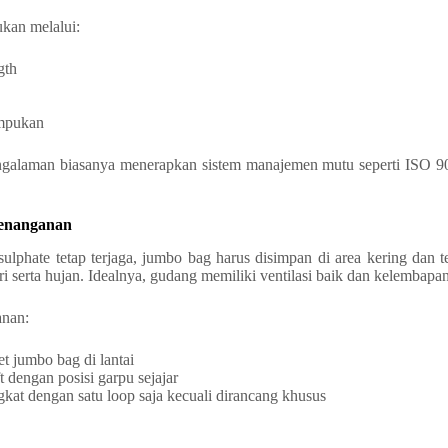
ukan melalui:
gth
umpukan
ngalaman biasanya menerapkan sistem manajemen mutu seperti ISO 9
enanganan
sulphate tetap terjaga, jumbo bag harus disimpan di area kering dan t
i serta hujan. Idealnya, gudang memiliki ventilasi baik dan kelembapan
anan:
t jumbo bag di lantai
t dengan posisi garpu sejajar
at dengan satu loop saja kecuali dirancang khusus