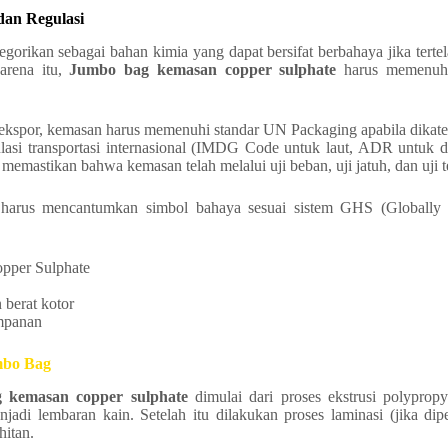
an Regulasi
egorikan sebagai bahan kimia yang dapat bersifat berbahaya jika tertel
arena itu,
Jumbo bag kemasan copper sulphate
harus memenuhi 
 ekspor, kemasan harus memenuhi standar UN Packaging apabila dikate
ulasi transportasi internasional (IMDG Code untuk laut, ADR untuk d
 memastikan bahwa kemasan telah melalui uji beban, uji jatuh, dan uji 
an harus mencantumkan simbol bahaya sesuai sistem GHS (Globally
pper Sulphate
 berat kotor
impanan
mbo Bag
 kemasan copper sulphate
dimulai dari proses ekstrusi polyprop
jadi lembaran kain. Setelah itu dilakukan proses laminasi (jika dip
hitan.