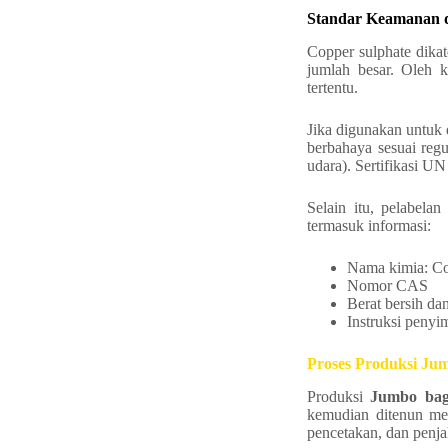
Standar Keamanan d
Copper sulphate dikat
jumlah besar. Oleh k
tertentu.
Jika digunakan untuk
berbahaya sesuai reg
udara). Sertifikasi UN
Selain itu, pelabel
termasuk informasi:
Nama kimia: Co
Nomor CAS
Berat bersih dan
Instruksi peny
Proses Produksi Ju
Produksi
Jumbo bag
kemudian ditenun men
pencetakan, dan penja