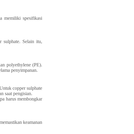
 memiliki spesifikasi
 sulphate. Selain itu,
an polyethylene (PE).
 selama penyimpanan.
 Untuk copper sulphate
n saat pengisian.
npa harus membongkar
i memastikan keamanan