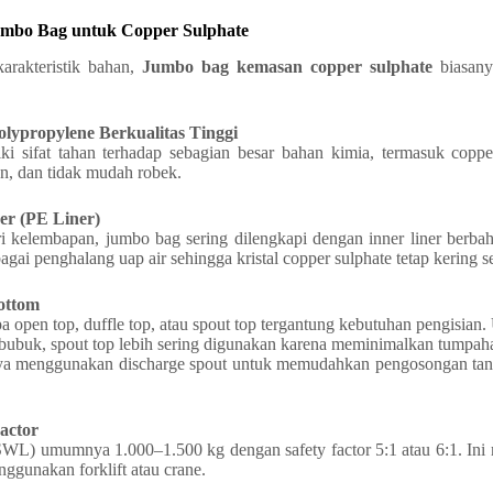
Jumbo Bag untuk Copper Sulphate
arakteristik bahan,
Jumbo bag kemasan copper sulphate
biasanya
olypropylene Berkualitas Tinggi
i sifat tahan terhadap sebagian besar bahan kimia, termasuk copper
gan, dan tidak mudah robek.
er (PE Liner)
i kelembapan, jumbo bag sering dilengkapi dengan inner liner berbah
bagai penghalang uap air sehingga kristal copper sulphate tetap kering
ottom
a open top, duffle top, atau spout top tergantung kebutuhan pengisian.
u bubuk, spout top lebih sering digunakan karena meminimalkan tumpaha
ya menggunakan discharge spout untuk memudahkan pengosongan ta
actor
WL) umumnya 1.000–1.500 kg dengan safety factor 5:1 atau 6:1. In
ggunakan forklift atau crane.