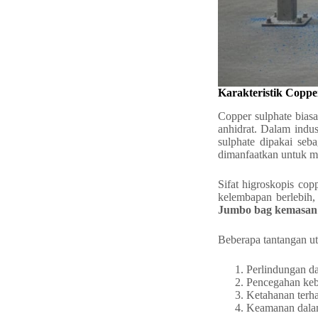
Karakteristik Copp
Copper sulphate biasa
anhidrat. Dalam indus
sulphate dipakai seb
dimanfaatkan untuk m
Sifat higroskopis co
kelembapan berlebih,
Jumbo bag kemasan 
Beberapa tantangan u
Perlindungan d
Pencegahan keb
Ketahanan terha
Keamanan dalam