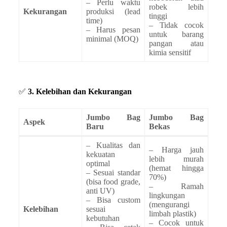
– Perlu waktu
robek lebih
Kekurangan
produksi (lead
tinggi
time)
– Tidak cocok
– Harus pesan
untuk barang
minimal (MOQ)
pangan atau
kimia sensitif
✅
3. Kelebihan dan Kekurangan
Jumbo Bag
Jumbo Bag
Aspek
Baru
Bekas
– Kualitas dan
– Harga jauh
kekuatan
lebih murah
optimal
(hemat hingga
– Sesuai standar
70%)
(bisa food grade,
– Ramah
anti UV)
lingkungan
– Bisa custom
(mengurangi
Kelebihan
sesuai
limbah plastik)
kebutuhan
– Cocok untuk