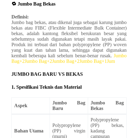
🔁 Jumbo Bag Bekas
Definisi:
Jumbo bag bekas, atau dikenal juga sebagai karung jumbo
bekas atau FIBC (Flexible Intermediate Bulk Container)
bekas, adalah kantong fleksibel berukuran besar yang
sebelumnya sudah digunakan tetapi masih layak pakai.
Produk ini terbuat dari bahan polypropylene (PP) woven
yang kuat dan tahan lama, sehingga dapat digunakan
kembali beberapa kali sebelum benar-benar rusak.
Jumbo
Bag+2Jumbo Bag+2Jumbo Bag+2
Jumbo Bag+1Jum
JUMBO BAG BARU VS BEKAS
1. Spesifikasi Teknis dan Material
Jumbo Bag
Jumbo Bag
Aspek
Baru
Bekas
Polypropylene
Polypropylene
(PP) bekas,
Bahan Utama
(PP) virgin
kadang
(murni)
campuran