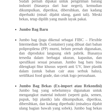
Sudah pernah dipakai untuk pengiriman barang
industri (biasanya dari luar negeri), kemudian
dikumpulkan, diperiksa, dibersihkan, dan kadang
diperbaiki (misal: dijahit ulang, ganti tali). Meski
bekas, tetap dipilih yang masih layak pakai.
Jumbo Bag Baru
Jumbo bag (juga dikenal sebagai FIBC – Flexible
Intermediate Bulk Container) yang dibuat dari bahan
polipropilena (PP) murni, belum pernah digunakan,
dan diproduksi langsung oleh pabrik. Biasanya
tersedia dalam berbagai ukuran, kapasitas, dan
spesifikasi sesuai pesanan. Jumbo bag baru bisa
dilengkapi fitur khusus seperti anti UV, liner plastik
dalam (untuk bahan cair atau serbuk halus),
sertifikasi food grade, dan cetak logo perusahaan.
Jumbo Bag Bekas (Ex-import atau Rekondisi)
Jumbo bag yang sebelumnya digunakan untuk
mengangkut material industri (seperti gula, semen,
pupuk, biji plastik) lalu dikumpulkan, diperiksa,
dibersihkan, dan kadang diperbaiki (misalnya dijahit
ulang bagian bawah yang sobek). Jumbo bag bekas