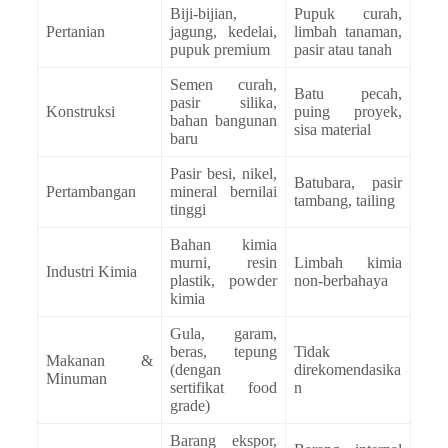
Biji-bijian,
Pupuk curah,
Pertanian
jagung, kedelai,
limbah tanaman,
pupuk premium
pasir atau tanah
Semen curah,
Batu pecah,
pasir silika,
Konstruksi
puing proyek,
bahan bangunan
sisa material
baru
Pasir besi, nikel,
Batubara, pasir
Pertambangan
mineral bernilai
tambang, tailing
tinggi
Bahan kimia
murni, resin
Limbah kimia
Industri Kimia
plastik, powder
non-berbahaya
kimia
Gula, garam,
beras, tepung
Tidak
Makanan &
(dengan
direkomendasika
Minuman
sertifikat food
n
grade)
Barang ekspor,