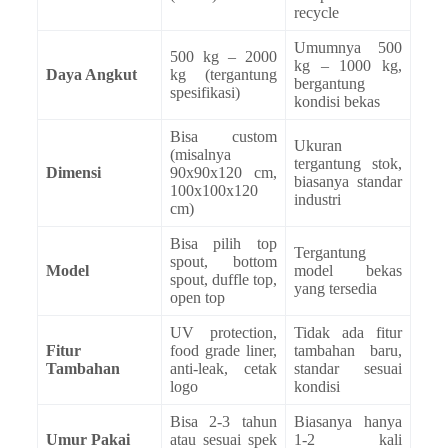
recycle
Umumnya 500
500 kg – 2000
kg – 1000 kg,
Daya Angkut
kg (tergantung
bergantung
spesifikasi)
kondisi bekas
Bisa custom
Ukuran
(misalnya
tergantung stok,
Dimensi
90x90x120 cm,
biasanya standar
100x100x120
industri
cm)
Bisa pilih top
Tergantung
spout, bottom
Model
model bekas
spout, duffle top,
yang tersedia
open top
UV protection,
Tidak ada fitur
Fitur
food grade liner,
tambahan baru,
Tambahan
anti-leak, cetak
standar sesuai
logo
kondisi
Bisa 2-3 tahun
Biasanya hanya
Umur Pakai
atau sesuai spek
1-2 kali