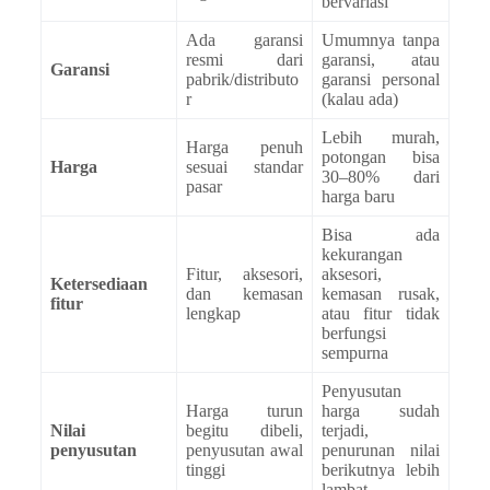
bervariasi
Ada garansi
Umumnya tanpa
resmi dari
garansi, atau
Garansi
pabrik/distributo
garansi personal
r
(kalau ada)
Lebih murah,
Harga penuh
potongan bisa
Harga
sesuai standar
30–80% dari
pasar
harga baru
Bisa ada
kekurangan
Fitur, aksesori,
aksesori,
Ketersediaan
dan kemasan
kemasan rusak,
fitur
lengkap
atau fitur tidak
berfungsi
sempurna
Penyusutan
Harga turun
harga sudah
Nilai
begitu dibeli,
terjadi,
penyusutan
penyusutan awal
penurunan nilai
tinggi
berikutnya lebih
lambat