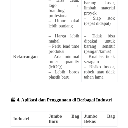
– Bisa cetak
barang kasar,
logo →
limbah, material
branding
proyek
profesional
– Siap stok
– Umur pakai
(cepat didapat)
lebih panjang
– Harga lebih
– Tidak bisa
mahal
dipakai untuk
– Perlu lead time
barang sensitif
produksi
(pangan/kimia)
Kekurangan
– Ada minimal
– Kualitas tidak
order quantity
seragam
(MOQ)
– Risiko bocor,
– Lebih boros
robek, atau tidak
plastik baru
tahan lama
🏭
4. Aplikasi dan Penggunaan di Berbagai Industri
Jumbo Bag
Jumbo Bag
Industri
Baru
Bekas