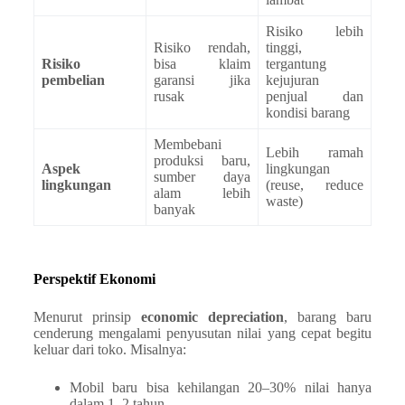
Risiko lebih
Risiko rendah,
tinggi,
Risiko
bisa klaim
tergantung
pembelian
garansi jika
kejujuran
rusak
penjual dan
kondisi barang
Membebani
Lebih ramah
produksi baru,
Aspek
lingkungan
sumber daya
lingkungan
(reuse, reduce
alam lebih
waste)
banyak
Perspektif Ekonomi
Menurut prinsip
economic depreciation
, barang baru
cenderung mengalami penyusutan nilai yang cepat begitu
keluar dari toko. Misalnya:
Mobil baru bisa kehilangan 20–30% nilai hanya
dalam 1–2 tahun.