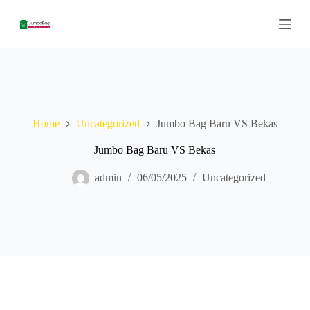
S
k
i
p
t
o
c
o
n
Home
Uncategorized
Jumbo Bag Baru VS Bekas
t
e
n
Jumbo Bag Baru VS Bekas
t
admin
06/05/2025
Uncategorized