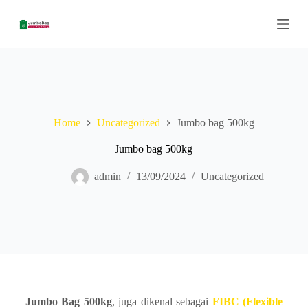
S
k
i
p
t
o
c
o
n
Home
Uncategorized
Jumbo bag 500kg
t
e
n
Jumbo bag 500kg
t
admin
13/09/2024
Uncategorized
Jumbo Bag 500kg
, juga dikenal sebagai
FIBC (Flexible