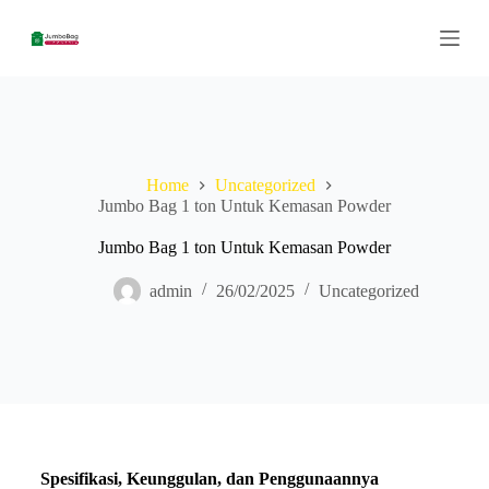
S
k
i
p
t
o
c
o
n
Home
Uncategorized
t
Jumbo Bag 1 ton Untuk Kemasan Powder
e
n
Jumbo Bag 1 ton Untuk Kemasan Powder
t
admin
26/02/2025
Uncategorized
Spesifikasi, Keunggulan, dan Penggunaannya