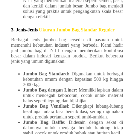
NTT yang memerlukan material seperti semen, pasir,
dan kerikil dalam jumlah besar. Jumbo bag menjadi
solusi yang praktis untuk pengangkutan skala besar
dengan efektif.
3. Jenis-Jenis
Ukuran Jumbo Bag Standar Reguler
Berbagai jenis jumbo bag tersedia di pasaran untuk
memenuhi kebutuhan industri yang berbeda. Kami hadir
jual jumbo bag di NTT dengan memberikan kontribusi
besar dalam industri kemasan produk. Berikut beberapa
jenis yang umum digunakan:
Jumbo Bag Standard:
Digunakan untuk berbagai
kebutuhan umum dengan kapasitas 500 kg hingga
2000 kg.
Jumbo Bag dengan Liner:
Memiliki lapisan dalam
untuk mencegah kebocoran, cocok untuk material
halus seperti tepung dan biji-bijian.
Jumbo Bag Ventilasi:
Dilengkapi lubang-lubang
kecil agar udara bisa bersirkulasi, sering digunakan
untuk produk pertanian seperti umbi-umbian.
Jumbo Bag Baffle:
Didesain dengan sekat di
dalamnya untuk menjaga bentuk kantong tetap
stabil, cocok untuk produk bubuk atau butiran kecil.