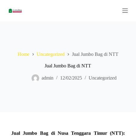
S
k
i
p
t
o
c
o
n
Home
Uncategorized
Jual Jumbo Bag di NTT
t
e
n
Jual Jumbo Bag di NTT
t
admin
12/02/2025
Uncategorized
Jual Jumbo Bag di Nusa Tenggara Timur (NTT):