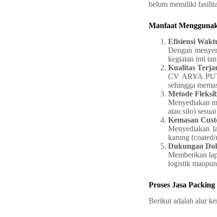
belum memiliki fasilit
Manfaat Mengguna
Efisiensi Wakt
Dengan menyera
kegiatan inti t
Kualitas Terj
CV ARYA PUTRA
sehingga memast
Metode Fleksib
Menyediakan me
atau silo) sesua
Kemasan Cus
Menyediakan la
karung (coated/
Dukungan Dok
Memberikan lapo
logistik maupun
Proses Jasa Pack
Berikut adalah alur 