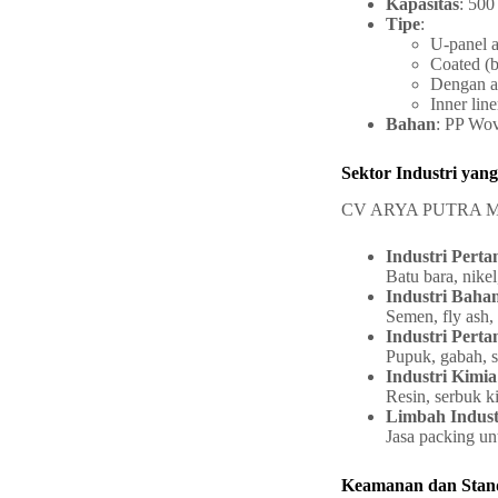
Kapasitas
: 500
Tipe
:
U-panel a
Coated (b
Dengan at
Inner line
Bahan
: PP Wov
Sektor Industri yang
CV ARYA PUTRA MANDIR
Industri Pert
Batu bara, nikel
Industri Bah
Semen, fly ash, 
Industri Pert
Pupuk, gabah, 
Industri Kimia
Resin, serbuk ki
Limbah Indust
Jasa packing un
Keamanan dan Stand