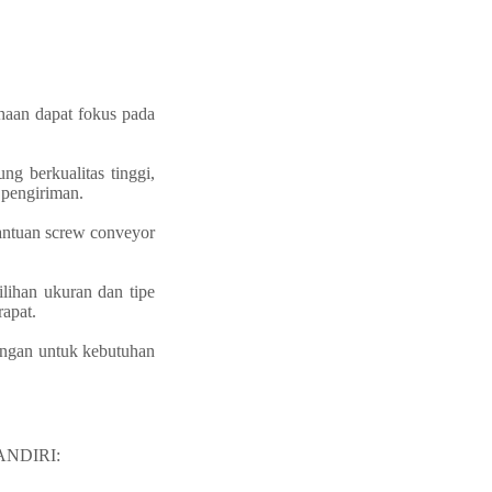
aan dapat fokus pada
berkualitas tinggi,
 pengiriman.
antuan screw conveyor
lihan ukuran dan tipe
rapat.
bangan untuk kebutuhan
ANDIRI: