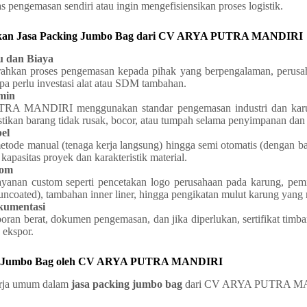
as pengemasan sendiri atau ingin mengefisiensikan proses logistik.
kan Jasa Packing Jumbo Bag dari CV ARYA PUTRA MANDIRI
u dan Biaya
hkan proses pengemasan kepada pihak yang berpengalaman, perusah
anpa perlu investasi alat atau SDM tambahan.
amin
 MANDIRI menggunakan standar pengemasan industri dan karung 
ikan barang tidak rusak, bocor, atau tumpah selama penyimpanan dan
el
tode manual (tenaga kerja langsung) hingga semi otomatis (dengan b
i kapasitas proyek dan karakteristik material.
tom
yanan custom seperti pencetakan logo perusahaan pada karung, pemi
uncoated), tambahan inner liner, hingga pengikatan mulut karung yang 
umentasi
ran berat, dokumen pengemasan, dan jika diperlukan, sertifikat tim
 ekspor.
ing Jumbo Bag oleh CV ARYA PUTRA MANDIRI
kerja umum dalam
jasa packing jumbo bag
dari CV ARYA PUTRA M