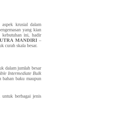
 aspek krusial dalam
 pengemasan yang kian
kebutuhan ini, hadir
PUTRA MANDIRI
–
 curah skala besar.
uk dalam jumlah besar
ible Intermediate Bulk
an bahan baku maupun
 untuk berbagai jenis