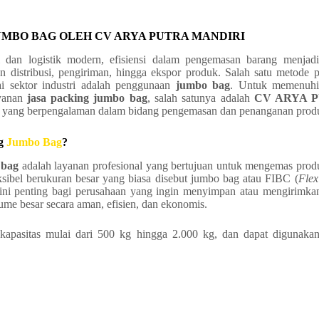
UMBO BAG OLEH CV ARYA PUTRA MANDIRI
i dan logistik modern, efisiensi dalam pengemasan barang menjadi
 distribusi, pengiriman, hingga ekspor produk. Salah satu metode
ai sektor industri adalah penggunaan
jumbo bag
. Untuk memenuhi 
ayanan
jasa packing jumbo bag
, salah satunya adalah
CV ARYA 
a yang berpengalaman dalam bidang pengemasan dan penanganan produk
ng
Jumbo Bag
?
 bag
adalah layanan profesional yang bertujuan untuk mengemas prod
ksibel berukuran besar yang biasa disebut jumbo bag atau FIBC (
Flex
 ini penting bagi perusahaan yang ingin menyimpan atau mengirimk
ume besar secara aman, efisien, dan ekonomis.
apasitas mulai dari 500 kg hingga 2.000 kg, dan dapat digunakan