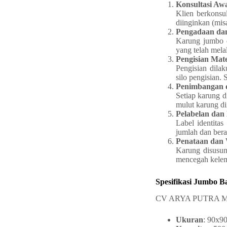
Konsultasi Aw
Klien berkonsu
diinginkan (misa
Pengadaan da
Karung jumbo d
yang telah melal
Pengisian Mat
Pengisian dila
silo pengisian.
Penimbangan 
Setiap karung d
mulut karung dii
Pelabelan dan
Label identita
jumlah dan berat
Penataan dan 
Karung disusun
mencegah kelem
Spesifikasi Jumbo 
CV ARYA PUTRA MANDI
Ukuran
: 90x9