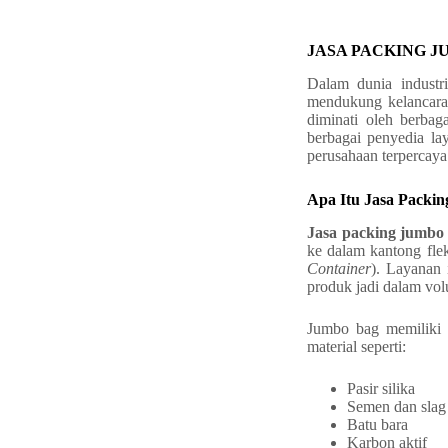
JASA PACKING J
Dalam dunia industr
mendukung kelancaran
diminati oleh berbag
berbagai penyedia l
perusahaan terpercay
Apa Itu Jasa Packi
Jasa packing jumbo
ke dalam kantong fle
Container
). Layanan
produk jadi dalam vol
Jumbo bag memiliki k
material seperti:
Pasir silika
Semen dan slag
Batu bara
Karbon aktif