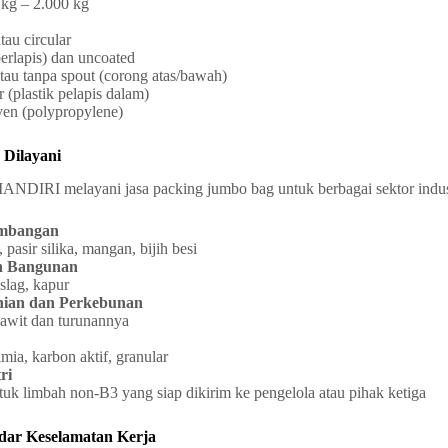
 kg – 2.000 kg
tau circular
erlapis) dan uncoated
au tanpa spout (corong atas/bawah)
r (plastik pelapis dalam)
en (polypropylene)
 Dilayani
I melayani jasa packing jumbo bag untuk berbagai sektor industri
ambangan
, pasir silika, mangan, bijih besi
an Bangunan
slag, kapur
anian dan Perkebunan
sawit dan turunannya
mia, karbon aktif, granular
ri
tuk limbah non-B3 yang siap dikirim ke pengelola atau pihak ketiga
ar Keselamatan Kerja