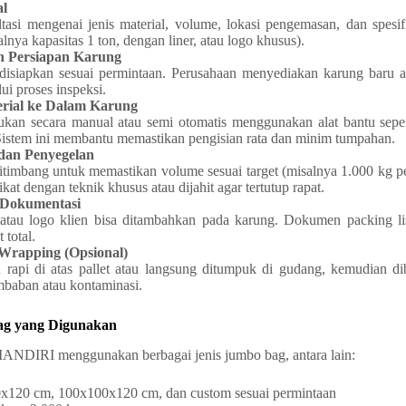
al
ltasi mengenai jenis material, volume, lokasi pengemasan, dan spesi
lnya kapasitas 1 ton, dengan liner, atau logo khusus).
n Persiapan Karung
isiapkan sesuai permintaan. Perusahaan menyediakan karung baru a
ui proses inspeksi.
erial ke Dalam Karung
kukan secara manual atau semi otomatis menggunakan alat bantu sepe
 Sistem ini membantu memastikan pengisian rata dan minim tumpahan.
dan Penyegelan
itimbang untuk memastikan volume sesuai target (misalnya 1.000 kg per
kat dengan teknik khusus atau dijahit agar tertutup rapat.
 Dokumentasi
s atau logo klien bisa ditambahkan pada karung. Dokumen packing lis
 total.
Wrapping (Opsional)
 rapi di atas pallet atau langsung ditumpuk di gudang, kemudian di
baban atau kontaminasi.
Bag yang Digunakan
RI menggunakan berbagai jenis jumbo bag, antara lain:
0x120 cm, 100x100x120 cm, dan custom sesuai permintaan