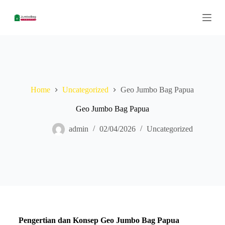
S
k
i
p
t
o
c
o
n
Home
Uncategorized
Geo Jumbo Bag Papua
t
e
n
Geo Jumbo Bag Papua
t
admin
02/04/2026
Uncategorized
Pengertian dan Konsep Geo Jumbo Bag Papua