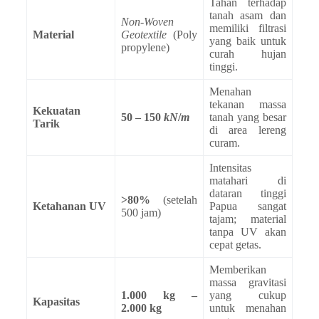
Tahan terhadap
tanah asam dan
Non-Woven
memiliki filtrasi
Material
Geotextile
(Poly
yang baik untuk
propylene)
curah hujan
tinggi.
Menahan
tekanan massa
Kekuatan
50 – 150
k
N
/
m
tanah yang besar
Tarik
di area lereng
curam.
Intensitas
matahari di
dataran tinggi
>80%
(setelah
Ketahanan UV
Papua sangat
500 jam)
tajam; material
tanpa UV akan
cepat getas.
Memberikan
massa gravitasi
1.000 kg –
yang cukup
Kapasitas
2.000 kg
untuk menahan