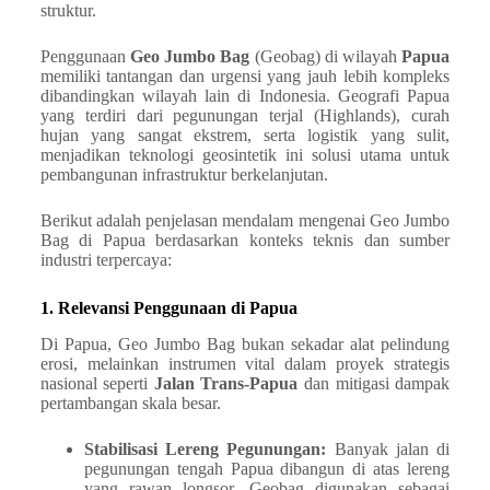
struktur.
Penggunaan
Geo Jumbo Bag
(Geobag) di wilayah
Papua
memiliki tantangan dan urgensi yang jauh lebih kompleks
dibandingkan wilayah lain di Indonesia. Geografi Papua
yang terdiri dari pegunungan terjal (Highlands), curah
hujan yang sangat ekstrem, serta logistik yang sulit,
menjadikan teknologi geosintetik ini solusi utama untuk
pembangunan infrastruktur berkelanjutan.
Berikut adalah penjelasan mendalam mengenai Geo Jumbo
Bag di Papua berdasarkan konteks teknis dan sumber
industri terpercaya:
1. Relevansi Penggunaan di Papua
Di Papua, Geo Jumbo Bag bukan sekadar alat pelindung
erosi, melainkan instrumen vital dalam proyek strategis
nasional seperti
Jalan Trans-Papua
dan mitigasi dampak
pertambangan skala besar.
Stabilisasi Lereng Pegunungan:
Banyak jalan di
pegunungan tengah Papua dibangun di atas lereng
yang rawan longsor. Geobag digunakan sebagai