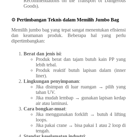
Recommendations on the Transport of Dangerous
Goods).
⚙️
Pertimbangan Teknis dalam Memilih Jumbo Bag
Memilih jumbo bag yang tepat sangat menentukan efisiensi
dan keamanan produk. Beberapa hal yang perlu
dipertimbangkan:
Berat dan jenis isi
:
Produk berat dan tajam butuh kain PP yang
lebih tebal.
Produk reaktif butuh lapisan dalam (inner
liner).
Lingkungan penyimpanan
:
Jika disimpan di luar ruangan → pilih yang
tahan UV.
Jika mudah lembap → gunakan lapisan kedap
air atau laminasi.
Cara bongkar-muat
:
Jika menggunakan forklift → butuh 4 lifting
loops.
Jika pakai crane → bisa pakai 1 atau 2 loop di
tengah.
Standar keselamatan industri
: