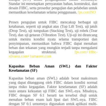
Standar ini menetapkan persyaratan bahan, konstruksi, dan
desain FIBC, serta prosedur pengujian dan pelabelan untuk
memastikan keselamatan selama penggunaan. ​
fps.com
ISO
Proses pengujian untuk FIBC mencakup berbagai uji
ketahanan, seperti uji angkat atas (Top Lift Test), uji jatuh
(Drop Test), uji tumpukan (Stacking Test), uji robek (Tear
Test), dan uji getaran (Vibration Test). Uji-uji ini dirancang
untuk meniru kondisi nyata selama transportasi dan
penyimpanan, memastikan bahwa FIBC dapat menahan
beban dan tekanan yang mungkin terjadi tanpa mengalami
kegagalan struktural. ​
fps.com+1fibc-
silvassa.com+1
umasree.com
Kapasitas Beban Aman (SWL) dan Faktor
Keselamatan (SF)
Kapasitas beban aman (SWL) adalah berat maksimum
yang dapat ditanggung oleh FIBC dalam kondisi normal
tanpa risiko kegagalan. Faktor keselamatan (SF) adalah
rasio antara kekuatan uji FIBC dan SWL-nya. Misalnya,
FIBC dengan SF 6:1 berarti tas tersebut diuji untuk
menahan beban enam kali lipat dari SWL-nya. FIBC
dengan SF 6:1 umumnya digunakan untuk aplikasi multi-