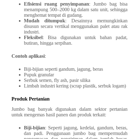
Efisiensi ruang penyimpanan
: Jumbo bag bisa
menampung 500–2000 kg dalam satu unit, sehingga
menghemat tempat di gudang.
Mudah ditumpuk
: Desainnya memungkinkan
disusun secara vertikal menggunakan palet atau rak
industri.
Fleksibel
: Bisa digunakan untuk bahan padat,
butiran, hingga serpihan.
Contoh aplikasi
:
Biji-bijian seperti gandum, jagung, beras
Pupuk granular
Serbuk semen, fly ash, pasir silika
Limbah industri kering (scrap plastik, serbuk logam)
Produk Pertanian
Jumbo bag banyak digunakan dalam sektor pertanian
untuk mengemas hasil panen dan produk terkait:​
Biji-bijian
: Seperti jagung, kedelai, gandum, beras,
dan padi. Penggunaan jumbo bag mempermudah
pengemasan dan pengiriman dalam jumlah besar,