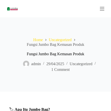
S
k
i
p
t
o
c
o
Home
Uncategorized
n
Fungsi Jumbo Bag Kemasan Produk
t
e
n
Fungsi Jumbo Bag Kemasan Produk
t
admin
29/04/2025
Uncategorized
1 Comment
🏷️
Apa Itu Jumbo Bag?