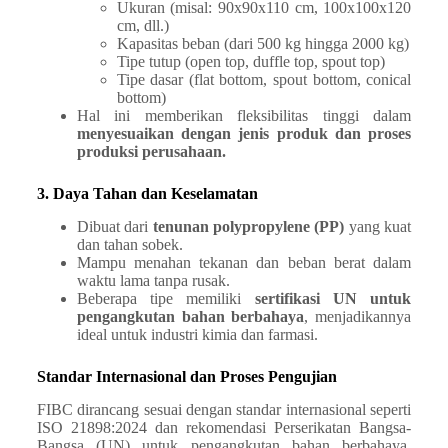
Ukuran (misal: 90x90x110 cm, 100x100x120
cm, dll.)
Kapasitas beban (dari 500 kg hingga 2000 kg)
Tipe tutup (open top, duffle top, spout top)
Tipe dasar (flat bottom, spout bottom, conical
bottom)
Hal ini memberikan fleksibilitas tinggi dalam
menyesuaikan dengan jenis produk dan proses
produksi perusahaan.
3. Daya Tahan dan Keselamatan
Dibuat dari
tenunan polypropylene (PP)
yang kuat
dan tahan sobek.
Mampu menahan tekanan dan beban berat dalam
waktu lama tanpa rusak.
Beberapa tipe memiliki
sertifikasi UN untuk
pengangkutan bahan berbahaya
, menjadikannya
ideal untuk industri kimia dan farmasi.
Standar Internasional dan Proses Pengujian
FIBC dirancang sesuai dengan standar internasional seperti
ISO 21898:2024 dan rekomendasi Perserikatan Bangsa-
Bangsa (UN) untuk pengangkutan bahan berbahaya.