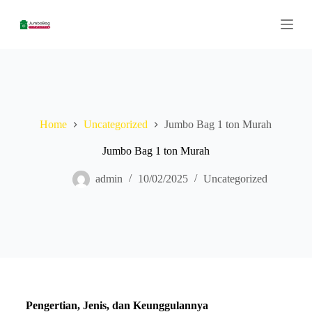
S
k
i
p
t
o
c
o
n
Home
Uncategorized
Jumbo Bag 1 ton Murah
t
e
n
Jumbo Bag 1 ton Murah
t
admin
10/02/2025
Uncategorized
Pengertian, Jenis, dan Keunggulannya