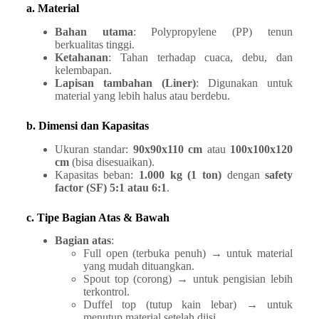
a. Material
Bahan utama
: Polypropylene (PP) tenun
berkualitas tinggi.
Ketahanan
: Tahan terhadap cuaca, debu, dan
kelembapan.
Lapisan tambahan (Liner)
: Digunakan untuk
material yang lebih halus atau berdebu.
b. Dimensi dan Kapasitas
Ukuran standar:
90x90x110 cm
atau
100x100x120
cm
(bisa disesuaikan).
Kapasitas beban:
1.000 kg (1 ton)
dengan
safety
factor (SF) 5:1 atau 6:1
.
c. Tipe Bagian Atas & Bawah
Bagian atas
:
Full open (terbuka penuh) → untuk material
yang mudah dituangkan.
Spout top (corong) → untuk pengisian lebih
terkontrol.
Duffel top (tutup kain lebar) → untuk
menutup material setelah diisi.