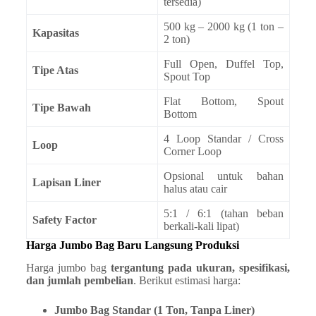
tersedia)
500 kg – 2000 kg (1 ton –
Kapasitas
2 ton)
Full Open, Duffel Top,
Tipe Atas
Spout Top
Flat Bottom, Spout
Tipe Bawah
Bottom
4 Loop Standar / Cross
Loop
Corner Loop
Opsional untuk bahan
Lapisan Liner
halus atau cair
5:1 / 6:1 (tahan beban
Safety Factor
berkali-kali lipat)
Harga Jumbo Bag Baru Langsung Produksi
Harga jumbo bag
tergantung pada ukuran, spesifikasi,
dan jumlah pembelian
. Berikut estimasi harga:
Jumbo Bag Standar (1 Ton, Tanpa Liner)